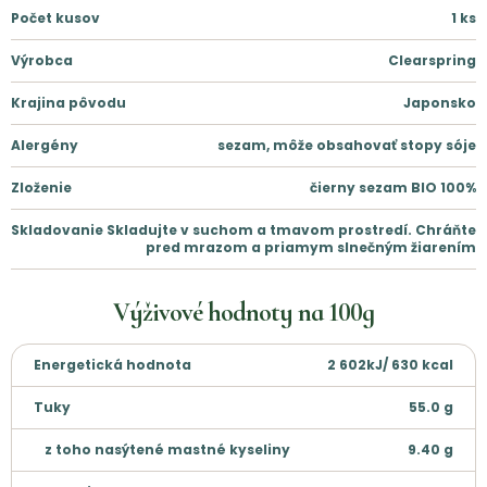
Počet kusov
1
ks
Výrobca
Clearspring
Krajina pôvodu
Japonsko
Alergény
sezam, môže obsahovať stopy sóje
Zloženie
čierny sezam BIO 100%
Skladovanie
Skladujte v suchom a tmavom prostredí. Chráňte
pred mrazom a priamym slnečným žiarením
Výživové hodnoty na
100g
Energetická hodnota
2 602kJ/ 630 kcal
Tuky
55.0
g
z toho nasýtené mastné kyseliny
9.40
g