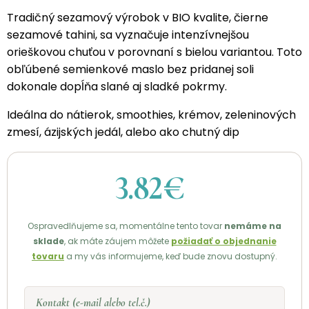
Tradičný sezamový výrobok v BIO kvalite, čierne
sezamové tahini, sa vyznačuje intenzívnejšou
orieškovou chuťou v porovnaní s bielou variantou. Toto
obľúbené semienkové maslo bez pridanej soli
dokonale dopĺňa slané aj sladké pokrmy.
Ideálna do nátierok, smoothies, krémov, zeleninových
zmesí, ázijských jedál, alebo ako chutný dip
3.82€
Ospravedlňujeme sa, momentálne tento tovar
nemáme na
sklade
, ak máte záujem môžete
požiadať o objednanie
tovaru
a my vás informujeme, keď bude znovu dostupný.
Kontakt (e-mail alebo tel.č.)