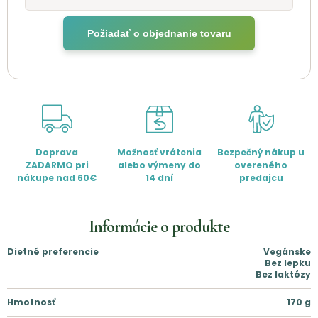
Požiadať o objednanie tovaru
Doprava
Možnosť vrátenia
Bezpečný nákup u
ZADARMO pri
alebo výmeny do
overeného
nákupe nad 60€
14 dní
predajcu
Informácie o produkte
Dietné preferencie
Vegánske
Bez lepku
Bez laktózy
Hmotnosť
170
g