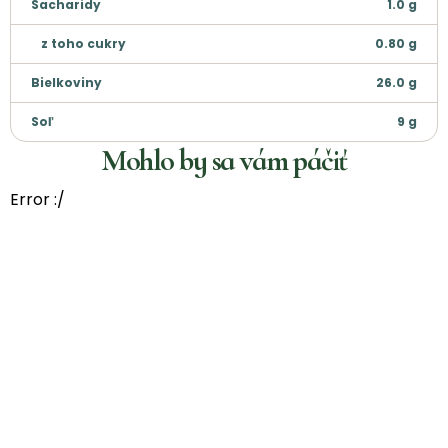
Sacharidy
1.0
g
z toho cukry
0.80
g
Bielkoviny
26.0
g
Soľ
9
g
Mohlo by sa vám páčiť
Error :/