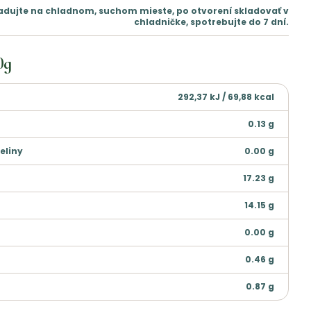
adujte na chladnom, suchom mieste, po otvorení skladovať v
chladničke, spotrebujte do 7 dní.
0g
292,37 kJ / 69,88 kcal
0.13
g
eliny
0.00
g
17.23
g
14.15
g
0.00
g
0.46
g
0.87
g