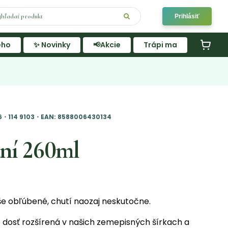
Prihlásiť
ého
✨ Novinky
📢Akcie
Trápi ma
6・114 9103・EAN: 8588006430134
tní 260ml
še obľúbené, chutí naozaj neskutočne.
e dosť rozšírená v našich zemepisných šírkach a