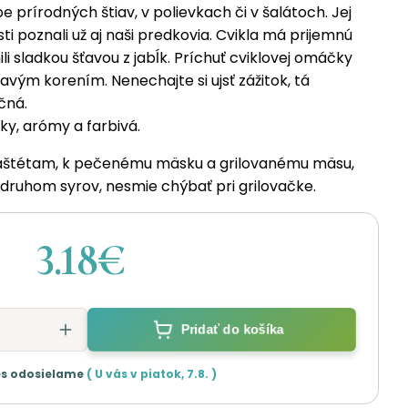
prírodných štiav, v polievkach či v šalátoch. Jej
i poznali už aj naši predkovia. Cvikla má prijemnú
li sladkou šťavou z jabĺk. Príchuť cviklovej omáčky
vým korením. Nenechajte si ujsť zážitok, tá
čná.
y, arómy a farbivá.
štétam, k pečenému mäsku a grilovanému mäsu,
ruhom syrov, nesmie chýbať pri grilovačke.
3.18€
Pridať do košíka
s odosielame
( U vás v
piatok
,
7.8.
)