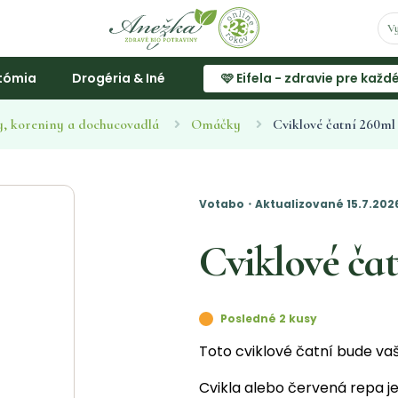
tómia
Drogéria & Iné
🩷 Eifela - zdravie pre každ
, koreniny a dochucovadlá
Omáčky
Cviklové čatní 260ml
Votabo・Aktualizované 15.7.202
Cviklové ča
Posledné 2 kusy
Toto cviklové čatní bude va
Cvikla alebo červená repa j