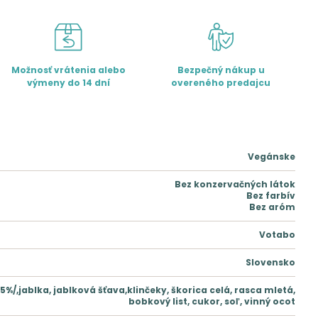
Možnosť vrátenia alebo
Bezpečný nákup u
výmeny do 14 dní
overeného predajcu
Vegánske
Bez konzervačných látok
Bez farbív
Bez aróm
Votabo
Slovensko
65%/,jablka, jablková šťava,klinčeky, škorica celá, rasca mletá,
bobkový list, cukor, soľ, vinný ocot