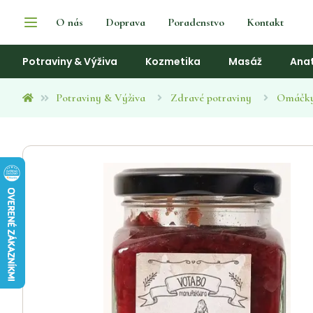
O nás
Doprava
Poradenstvo
Kontakt
Potraviny & Výživa
Kozmetika
Masáž
Ana
Potraviny & Výživa
Zdravé potraviny
Omáčky