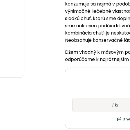
konzumuje sa najmä v podobe 
výnimočné liečebné vlastnost
sladkú chuť, ktorú sme doplni
sme nakoniec podčiarkli voňa
kombinácia chutí je neskuto
Neobsahuje konzervačné látk
Džem vhodný k mäsovým pa
odporúčame k najrôznejším d
Dne