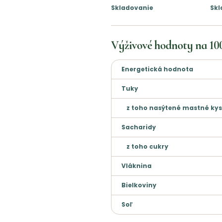
Skladovanie
Skl
Výživové hodnoty na
10
Energetická hodnota
Tuky
z toho nasýtené mastné kys
Sacharidy
z toho cukry
Vláknina
Bielkoviny
Soľ