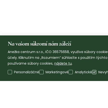
Na vašom súkromí nám záleží
Anežka centrum s.r.o., IČO 36575658, využíva súbory cookies
účely. Kliknutím na „Rozumiem“ súhlasíte s použitím týcht
používame súbory cookies,
nájdete tu
.
Personalizáčné
Marketingové
Analytické
Nevy