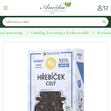
avé potraviny
Omáčky, koreniny a dochucovadlá
Koreni