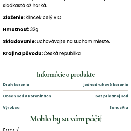
sladkastá až horká.
Zloženie:
klinček celý BIO
Hmotnosť:
32g
Skladovanie:
Uchovávajte na suchom mieste.
Krajina pôvodu:
Česká republika
Informácie o produkte
Druh korenia
jednodruhové korenie
Obsah soli v koreninách
bez pridanej soli
Výrobca
SanusVia
Mohlo by sa vám páčiť
Error :/