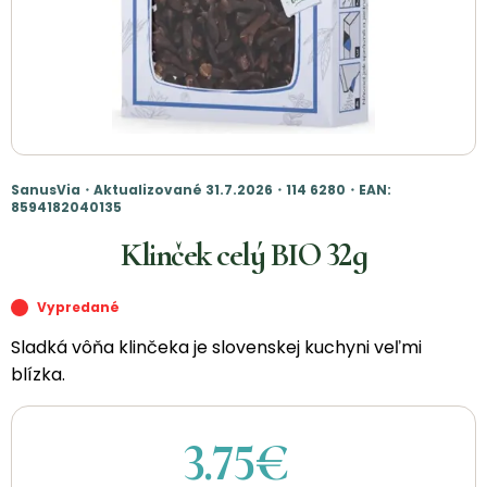
SanusVia・Aktualizované 31.7.2026・114 6280・EAN:
8594182040135
Klinček celý BIO 32g
Vypredané
Sladká vôňa klinčeka je slovenskej kuchyni veľmi
blízka.
3.75€