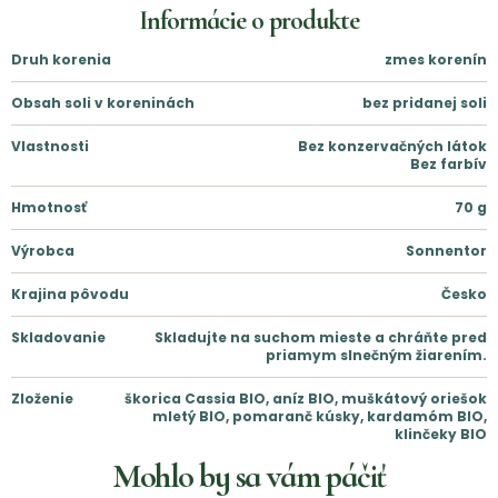
Informácie o produkte
Druh korenia
zmes korenín
Obsah soli v koreninách
bez pridanej soli
Vlastnosti
Bez konzervačných látok
Bez farbív
Hmotnosť
70
g
Výrobca
Sonnentor
Krajina pôvodu
Česko
Skladovanie
Skladujte na suchom mieste a chráňte pred
priamym slnečným žiarením.
Zloženie
škorica Cassia BIO, aníz BIO, muškátový oriešok
mletý BIO, pomaranč kúsky, kardamóm BIO,
klinčeky BIO
Mohlo by sa vám páčiť