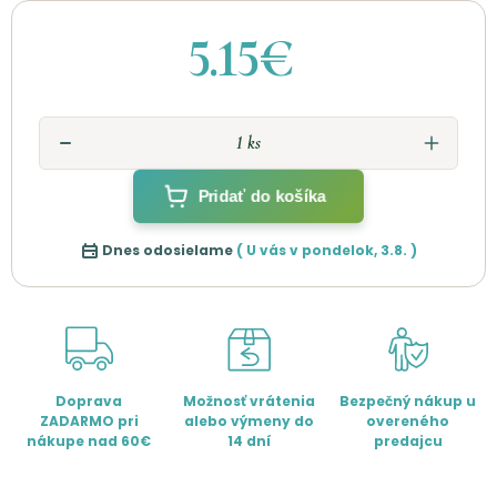
5.15€
Pridať do košíka
Dnes odosielame
( U vás v
pondelok
,
3.8.
)
Doprava
Možnosť vrátenia
Bezpečný nákup u
ZADARMO pri
alebo výmeny do
overeného
nákupe nad 60€
14 dní
predajcu