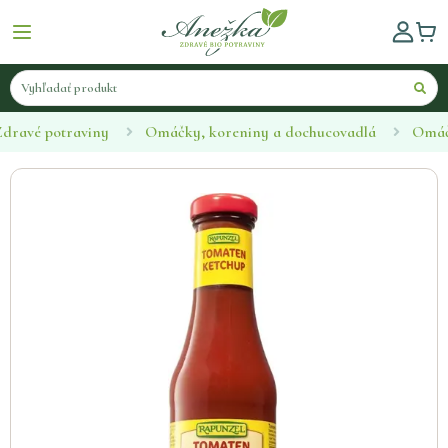
Zdravé potraviny
Omáčky, koreniny a dochucovadlá
Omá