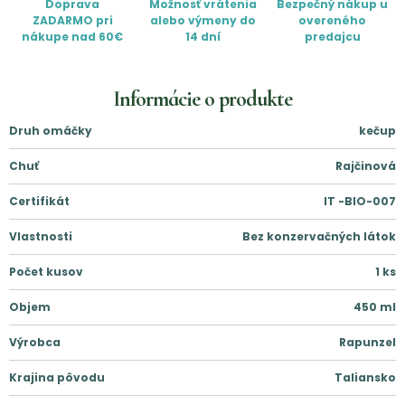
Doprava
Možnosť vrátenia
Bezpečný nákup u
ZADARMO pri
alebo výmeny do
overeného
nákupe nad 60€
14 dní
predajcu
Informácie o produkte
Druh omáčky
kečup
Chuť
Rajčinová
Certifikát
IT -BIO-007
Vlastnosti
Bez konzervačných látok
Počet kusov
1
ks
Objem
450
ml
Výrobca
Rapunzel
Krajina pôvodu
Taliansko