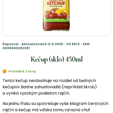
Rapunzel・Aktualizované 12.6.2026・114 5672・EAN:
4006040292081
Kečup (sklo) 450ml
Posledné 2 kusy
Tento kečup neobsahuje na rozdiel od bežných
kečupov žiadne zahusťovadlá (napríklad škrob)
a vyniká vysokým podielom rajčín.
Na jednu fľašu sa spotrebuje vyše kilogram čerstvých
rajčín a kečup má vďaka tomu výraznú chuť