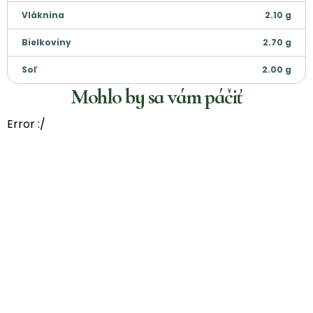
Vláknina
2.10
g
Bielkoviny
2.70
g
Soľ
2.00
g
Mohlo by sa vám páčiť
Error :/