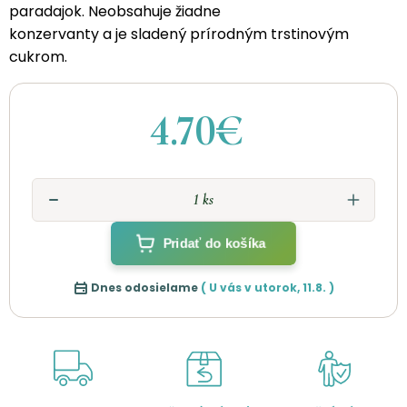
paradajok. Neobsahuje žiadne
konzervanty a je sladený prírodným trstinovým
cukrom.
4.70€
Pridať do košíka
Dnes odosielame
( U vás v
utorok
,
11.8.
)