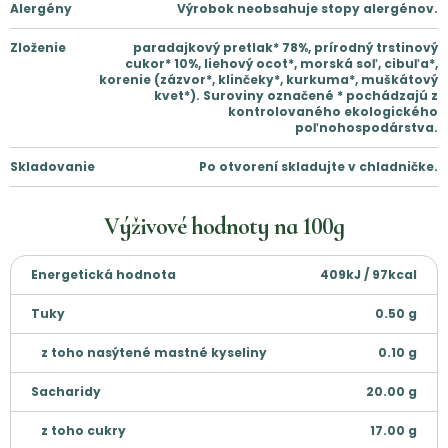
Alergény
Výrobok neobsahuje stopy alergénov.
Zloženie
paradajkový pretlak* 78%, prírodný trstinový
cukor* 10%, liehový ocot*, morská soľ, cibuľa*,
korenie (zázvor*, klinčeky*, kurkuma*, muškátový
kvet*). Suroviny označené * pochádzajú z
kontrolovaného ekologického
poľnohospodárstva.
Skladovanie
Po otvorení skladujte v chladničke.
Výživové hodnoty na
100g
Energetická hodnota
409kJ / 97kcal
Tuky
0.50
g
z toho nasýtené mastné kyseliny
0.10
g
Sacharidy
20.00
g
z toho cukry
17.00
g