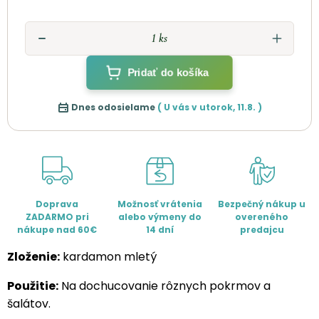
Pridať do košíka
Dnes odosielame
( U vás v
utorok
,
11.8.
)
Doprava
Možnosť vrátenia
Bezpečný nákup u
ZADARMO pri
alebo výmeny do
overeného
nákupe nad 60€
14 dní
predajcu
Zloženie:
kardamon mletý
Použitie:
Na dochucovanie rôznych pokrmov a
šalátov.