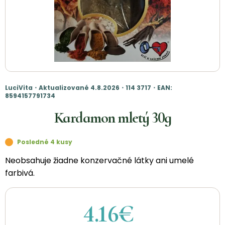
LuciVita・Aktualizované 4.8.2026・114 3717・EAN:
8594157791734
Kardamon mletý 30g
Posledné 4 kusy
Neobsahuje žiadne konzervačné látky ani umelé
farbivá.
4.16€