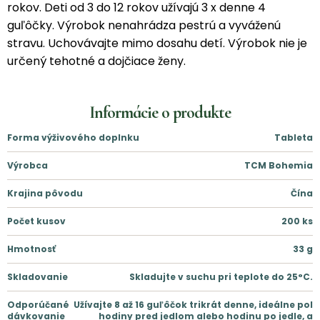
rokov. Deti od 3 do 12 rokov užívajú 3 x denne 4
guľôčky. Výrobok nenahrádza pestrú a vyváženú
stravu. Uchovávajte mimo dosahu detí. Výrobok nie je
určený tehotné a dojčiace ženy.
Informácie o produkte
Forma výživového doplnku
Tableta
Výrobca
TCM Bohemia
Krajina pôvodu
Čína
Počet kusov
200
ks
Hmotnosť
33
g
Skladovanie
Skladujte v suchu pri teplote do 25°C.
Odporúčané
Užívajte 8 až 16 guľôčok trikrát denne, ideálne pol
dávkovanie
hodiny pred jedlom alebo hodinu po jedle, a