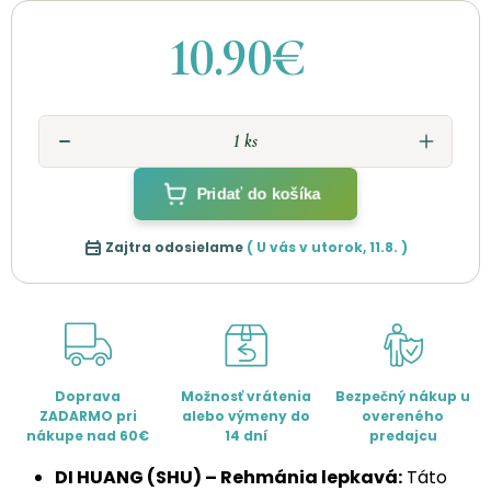
10.90€
Pridať do košíka
Zajtra odosielame
( U vás v
utorok
,
11.8.
)
Doprava
Možnosť vrátenia
Bezpečný nákup u
ZADARMO pri
alebo výmeny do
overeného
nákupe nad 60€
14 dní
predajcu
DI HUANG (SHU) – Rehmánia lepkavá:
Táto