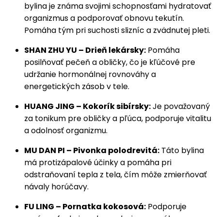
bylina je známa svojimi schopnosťami hydratovať
organizmus a podporovať obnovu tekutín.
Pomáha tým pri suchosti slizníc a zvädnutej pleti.
SHAN ZHU YU – Drieň lekársky:
Pomáha
posilňovať pečeň a obličky, čo je kľúčové pre
udržanie hormonálnej rovnováhy a
energetických zásob v tele.
HUANG JING – Kokorík sibírsky:
Je považovaný
za tonikum pre obličky a pľúca, podporuje vitalitu
a odolnosť organizmu.
MU DAN PI – Pivonka polodrevitá:
Táto bylina
má protizápalové účinky a pomáha pri
odstraňovaní tepla z tela, čím môže zmierňovať
návaly horúčavy.
FU LING – Pornatka kokosová:
Podporuje