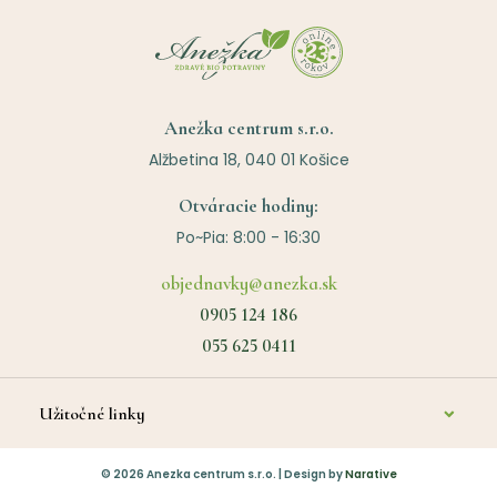
Anežka centrum s.r.o.
Alžbetina 18, 040 01 Košice
Otváracie hodiny:
Po~Pia: 8:00 - 16:30
objednavky@anezka.sk
0905 124 186
055 625 0411
Užitočné linky
O nás
©
2026
Anezka centrum s.r.o. | Design by
Narative