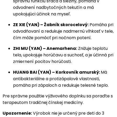
správnu funkciu srdca a sleziny, pomáha v
odvodnení nadbytočných tekutín a má
upokojujúci účinok na myseľ.
ZE XIE (YAN) – Žabník skorocelový:
Pomáha pri
odvodňovaní a redukuje nadmernú vlhkosť v tele,
čím môže pomôcť pri nočnom potení.
ZHI MU (YAN) – Anemarhena:
Znižuje teplotu
tela, upokojuje horúčavu a suchosť, a je účinná pri
zmiernení pocitov horúčosti.
HUANG BAI (YAN) – Korkovník amurský:
Má
antibakteriálne a protizápalové vlastnosti,
pomáha pri zápaloch a redukuje telesné teplo.
Pre správne použitie výživového doplnku sa poraďte s
terapeutom tradičnej čínskej medicíny.
Upozornenie:
Výrobok nie je určený pre deti do 3