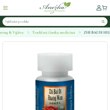
aviny & Výživa
Tradičná čínska medicína
ZHI BAI DI H