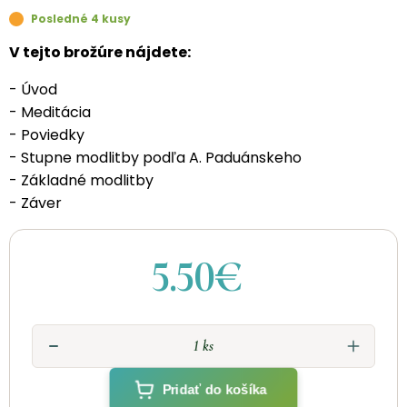
Posledné 4 kusy
V tejto brožúre nájdete:
- Úvod
- Meditácia
- Poviedky
- Stupne modlitby podľa A. Paduánskeho
- Základné modlitby
- Záver
5.50€
Pridať do košíka