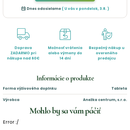
Dnes odosielame
( U vás v
pondelok
,
3.8.
)
Doprava
Možnosť vrátenia
Bezpečný nákup u
ZADARMO pri
alebo výmeny do
overeného
nákupe nad 60€
14 dní
predajcu
Informácie o produkte
Forma výživového doplnku
Tableta
Výrobca
Anežka centrum, s.r.o.
Mohlo by sa vám páčiť
Error :/