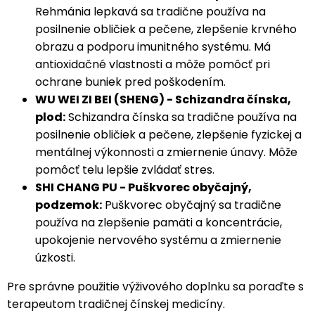
Rehmánia lepkavá sa tradične používa na
posilnenie obličiek a pečene, zlepšenie krvného
obrazu a podporu imunitného systému. Má
antioxidačné vlastnosti a môže pomôcť pri
ochrane buniek pred poškodením.
WU WEI ZI BEI (SHENG) - Schizandra čínska,
plod:
Schizandra čínska sa tradične používa na
posilnenie obličiek a pečene, zlepšenie fyzickej a
mentálnej výkonnosti a zmiernenie únavy. Môže
pomôcť telu lepšie zvládať stres.
SHI CHANG PU - Puškvorec obyčajný,
podzemok:
Puškvorec obyčajný sa tradične
používa na zlepšenie pamäti a koncentrácie,
upokojenie nervového systému a zmiernenie
úzkosti.
Pre správne použitie výživového doplnku sa poraďte s
terapeutom tradičnej čínskej medicíny.