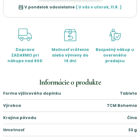
V pondelok odosielame
( U vás v
utorok
,
11.8.
)
Doprava
Možnosť vrátenia
Bezpečný nákup u
ZADARMO pri
alebo výmeny do
overeného
nákupe nad 60€
14 dní
predajcu
Informácie o produkte
Forma výživového doplnku
Tableta
Výrobca
TCM Bohemia
Krajina pôvodu
Čína
Hmotnosť
33
g