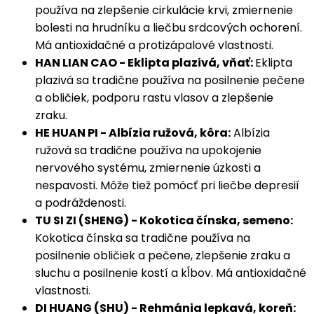
používa na zlepšenie cirkulácie krvi, zmiernenie
bolesti na hrudníku a liečbu srdcových ochorení.
Má antioxidačné a protizápalové vlastnosti.
HAN LIAN CAO - Eklipta plazivá, vňať:
Eklipta
plazivá sa tradične používa na posilnenie pečene
a obličiek, podporu rastu vlasov a zlepšenie
zraku.
HE HUAN PI - Albízia ružová, kôra:
Albízia
ružová sa tradične používa na upokojenie
nervového systému, zmiernenie úzkosti a
nespavosti. Môže tiež pomôcť pri liečbe depresií
a podráždenosti.
TU SI ZI (SHENG) - Kokotica čínska, semeno:
Kokotica čínska sa tradične používa na
posilnenie obličiek a pečene, zlepšenie zraku a
sluchu a posilnenie kostí a kĺbov. Má antioxidačné
vlastnosti.
DI HUANG (SHU) - Rehmánia lepkavá, koreň: