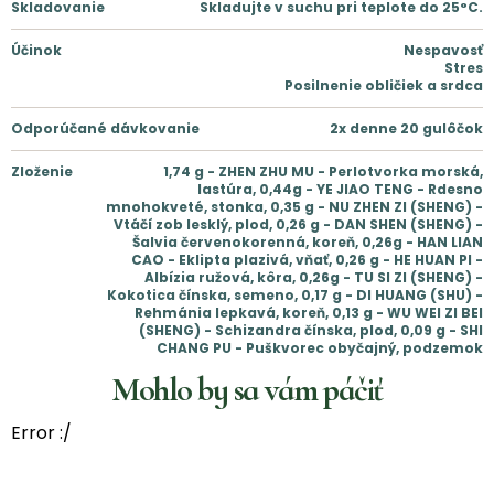
Skladovanie
Skladujte v suchu pri teplote do 25°C.
Účinok
Nespavosť
Stres
Posilnenie obličiek a srdca
Odporúčané dávkovanie
2x denne 20 gulôčok
Zloženie
1,74 g - ZHEN ZHU MU - Perlotvorka morská,
lastúra, 0,44g - YE JIAO TENG - Rdesno
mnohokveté, stonka, 0,35 g - NU ZHEN ZI (SHENG) -
Vtáčí zob lesklý, plod, 0,26 g - DAN SHEN (SHENG) -
Šalvia červenokorenná, koreň, 0,26g - HAN LIAN
CAO - Eklipta plazivá, vňať, 0,26 g - HE HUAN PI -
Albízia ružová, kôra, 0,26g - TU SI ZI (SHENG) -
Kokotica čínska, semeno, 0,17 g - DI HUANG (SHU) -
Rehmánia lepkavá, koreň, 0,13 g - WU WEI ZI BEI
(SHENG) - Schizandra čínska, plod, 0,09 g - SHI
CHANG PU - Puškvorec obyčajný, podzemok
Mohlo by sa vám páčiť
Error :/