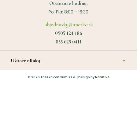
Otváracie hodiny:
Po~Pia: 8:00 - 16:30
objednavky@anezka.sk
0905 124 186
055 625 0411
Užitočné linky
O nás
©
2026
Anezka centrum s.r.o. | Design by
Narative
Kontakt
Diagnostika a poradenstvo
Platba
Vrátenie tovaru
Obchodné podmienky