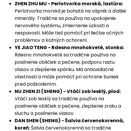
ZHEN ZHU MU - Perlotvorka morská, lastúra:
Perlotvorka morská je bohatá na vápnik a ďalšie
minerály. Tradične sa používa na upokojenie
nervového systému, zmiernenie úzkosti a
nespavosti. Môže tiež pomôcť pri liečbe očných
problémov a kožných ochorení.
YE JIAO TENG - Rdesno mnohokveté, stonka:
Rdesno mnohokveté sa tradične používa na
posilnenie obličiek a pečene, podporu rastu
vlasov a zlepšenie spánku. Má antioxidačné
vlastnosti a môže pomôcť pri ochrane buniek
pred poškodením.
NU ZHEN ZI (SHENG) - Vtáčí zob lesklý, plod:
Vtáčí zob lesklý sa tradične používa na
posilnenie obličiek a pečene, zlepšenie zraku a
sluchu a posilnenie vlasov.
DAN SHEN (SHENG) - Šalvia červenokorenná,
koreň:
Šalvia červenokorenná sa tradične