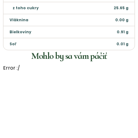
z toho cukry
25.65
g
Vláknina
0.00
g
Bielkoviny
0.91
g
Soľ
0.01
g
Mohlo by sa vám páčiť
Error :/