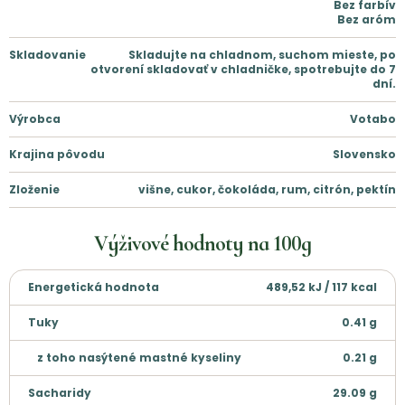
Bez farbív
Bez aróm
Skladovanie
Skladujte na chladnom, suchom mieste, po
otvorení skladovať v chladničke, spotrebujte do 7
dní.
Výrobca
Votabo
Krajina pôvodu
Slovensko
Zloženie
višne, cukor, čokoláda, rum, citrón, pektín
Výživové hodnoty na
100g
Energetická hodnota
489,52 kJ / 117 kcal
Tuky
0.41
g
z toho nasýtené mastné kyseliny
0.21
g
Sacharidy
29.09
g