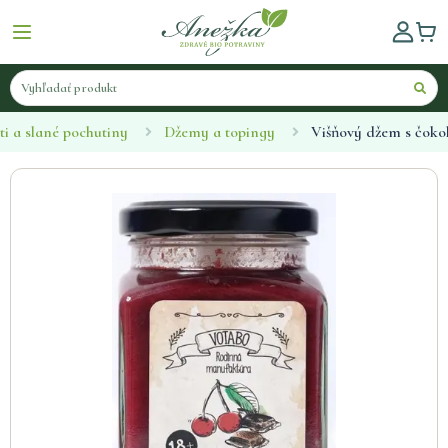
ti a slané pochutiny
Džemy a topingy
Višňový džem s čok