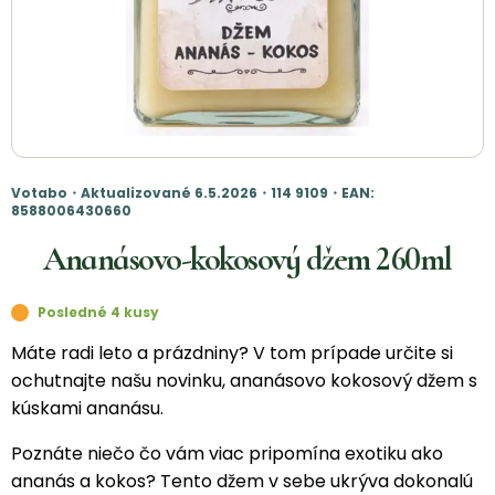
Votabo・Aktualizované 6.5.2026・114 9109・EAN:
8588006430660
Ananásovo-kokosový džem 260ml
Posledné 4 kusy
Máte radi leto a prázdniny? V tom prípade určite si
ochutnajte našu novinku, ananásovo kokosový džem s
kúskami ananásu.
Poznáte niečo čo vám viac pripomína exotiku ako
ananás a kokos? Tento džem v sebe ukrýva dokonalú