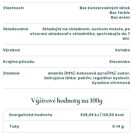
Vlastnosti
Bez konzervačných látok
Bez farbív
Bez aróm
Skladovanie
Skladujte na chladnom, suchom mieste, po
otvorení skladovať v chladničke, spotrebujte do 7
dní.
Výrobca
Votabo
Krajina pôvodu
Slovensko
Zloženie
ananás /69%/, kokosové pyre/11%/, cukor,
želírujúca látka: pektín, regulátor kyslosti:
kyselina citrónová
Výživové hodnoty na
100g
Energetická hodnota
525,09 kJ / 125,50 kcal
Tuky
0.14
g