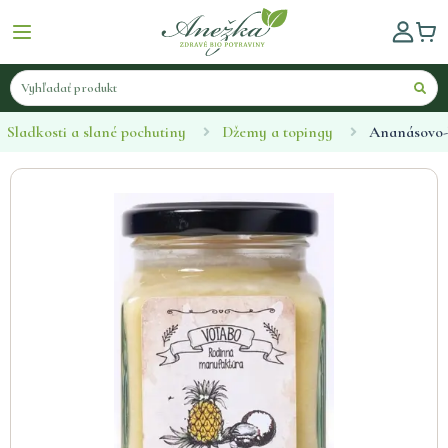
Sladkosti a slané pochutiny
Džemy a topingy
Ananásovo-