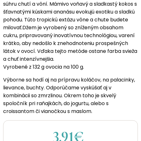
súhru chutí a vôní. Mámivo voňavý a sladkastý kokos s
šťavnatými kúskami ananásu evokujú exotiku a sladkú
pohodu. Túto tropickú extázu vône a chute budete
milovať.Džem je vyrobený so zníženým obsahom
cukru, pripravovaný inovatívnou technológiou, varení
krátko, aby nedošlo k znehodnoteniu prospešných
látok v ovocí. Vďaka tejto metóde ostane farba svieža
a chuť intenzívnejšia.
Vyrobené z 132 g ovocia na 100 g.
Výborne sa hodí aj na prípravu koláčov, na palacinky,
lievance, buchty. Odporúčame vyskúšať aj v
kombinácii so zmrzlinou. Okrem toho je skvelý
spoločník pri raňajkách, do jogurtu, alebo s
croissantom či vianočkou s maslom.
3.91€