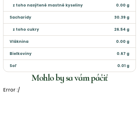
z toho nasýtené mastné kyseliny
0.00
g
Sacharidy
30.39
g
z toho cukry
26.54
g
Vláknina
0.00
g
Bielkoviny
0.67
g
Soľ
0.01
g
Mohlo by sa vám páčiť
Error :/