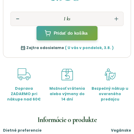
Pridať do košíka
Zajtra odosielame
( U vás v
pondelok
,
3.8.
)
Doprava
Možnosť vrátenia
Bezpečný nákup u
ZADARMO pri
alebo výmeny do
overeného
nákupe nad 60€
14 dní
predajcu
Informácie o produkte
Dietné preferencie
Vegánske