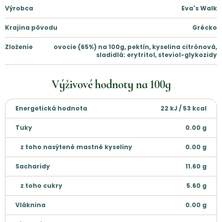
Výrobca
Eva's Walk
Krajina pôvodu
Grécko
Zloženie
ovocie (65%) na 100g, pektín, kyselina citrónová,
sladidlá: erytritol, steviol-glykozidy
Výživové hodnoty na
100g
Energetická hodnota
22 kJ / 53 kcal
Tuky
0.00
g
z toho nasýtené mastné kyseliny
0.00
g
Sacharidy
11.60
g
z toho cukry
5.60
g
Vláknina
0.00
g