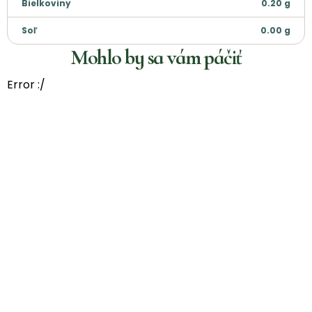
Bielkoviny
0.20
g
Soľ
0.00
g
Mohlo by sa vám páčiť
Error :/