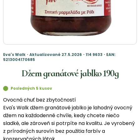
Eva's Walk・Aktualizované 27.5.2026・114 9633・EAN:
5213004170685
Džem granátové jablko 190g
Posledných 5 kusov
Ovocná chuť bez zbytočností
Eva's Walk džem granátové jablko je lahodný ovocný
džem na každodenné chvíle, kedy chcete niečo
sladké, ale zároveň si potrpíte na kvalitu. Je vyrobený
z prírodných surovín bez použitia farbív a
konzervačných látok.