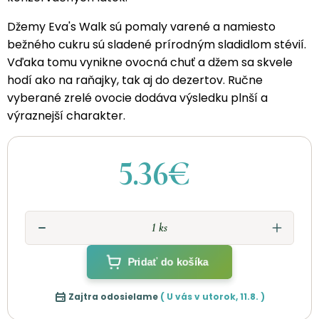
Džemy Eva's Walk sú pomaly varené a namiesto
bežného cukru sú sladené prírodným sladidlom stévií.
Vďaka tomu vynikne ovocná chuť a džem sa skvele
hodí ako na raňajky, tak aj do dezertov. Ručne
vyberané zrelé ovocie dodáva výsledku plnší a
výraznejší charakter.
5.36€
Pridať do košíka
Zajtra odosielame
( U vás v
utorok
,
11.8.
)