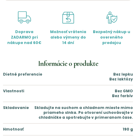
Doprava
Možnosť vrátenia
Bezpečný nákup u
ZADARMO pri
alebo výmeny do
overeného
nákupe nad 60€
14 dní
predajcu
Informácie o produkte
Dietné preferencie
Bez lepku
Bez laktózy
Vlastnosti
Bez GMO
Bez farbív
Skladovanie
Skladujte na suchom a chladnom mieste mimo
priameho slnka. Po otvorení uchovávajte v
chladničke a spotrebujte v primeranom čase.
Hmotnosť
190
g