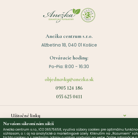
Anežka centrum s.r.o.
Alžbetina 18, 040 01 Košice
Otváracie hodiny:
Po~Pia: 8:00 - 16:30
objednavky@anezka.sk
0905 124 186
055 625 0411
Užitočné linky
Na vašom súkromí nám záleží
Anežka centrum s.r.o., IČO 36575658, využíva súbory cookies pre optimálnu funkčnos
O nás
©
2026
Anezka centrum s.r.o. | Design by
Narative
súhlasom, o. i. aj na analytické a marketingové účely. Kliknutím na „Rozumiem“ súh
týchto cookies a s predaním údajov o vašom správaní na webe. Ďalšie informácie 