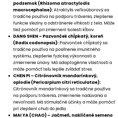
podzemok (Rhizoma atractylodis
macrocephalae):
Atraktylis veľkoúborový sa
tradične používa na podporu trávenia, zlepšenie
funkcie sleziny a odstránenie vlhkosti z tela. Môže
tiež pomôcť pri zmiernení bolesti kĺbov.
DANG SHEN – Pazvonček chĺpkatý, koreň
(Radix codonopsis):
Pazvonček chĺpkatý sa
tradične používa na posilnenie imunitného
systému, zlepšenie fyzickej výkonnosti a
zmiernenie únavy. Má adaptogénne vlastnosti a
môže pomôcť telu lepšie zvládať stres.
CHEN PI – Citrónovník mandarínkový,
oplodie (Pericarpium citri reticulatae):
Citrónovník mandarínkový sa tradične používa
na podporu trávenia, zmiernenie nadúvania a
nevoľnosti. Má stimulačné účinky a môže pomôcť
pri zlepšení chuti do jedla.
MAI YA (CHAO) – Jačmeň, naklíčené semeno