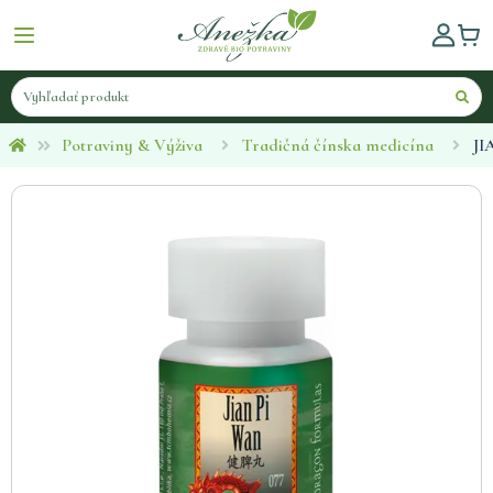
Potraviny & Výživa
Tradičná čínska medicína
JI