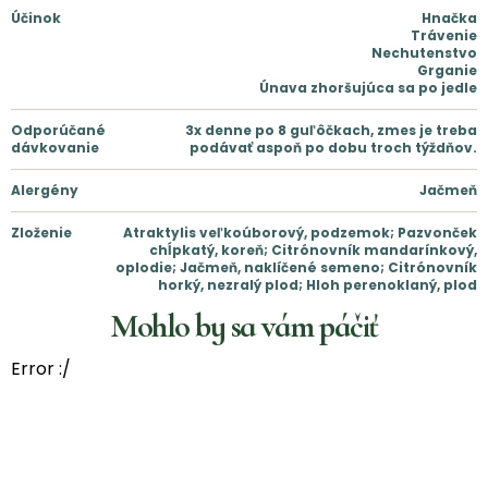
Účinok
Hnačka
Trávenie
Nechutenstvo
Grganie
Únava zhoršujúca sa po jedle
Odporúčané
3x denne po 8 guľôčkach, zmes je treba
dávkovanie
podávať aspoň po dobu troch týždňov.
Alergény
Jačmeň
Zloženie
Atraktylis veľkoúborový, podzemok; Pazvonček
chĺpkatý, koreň; Citrónovník mandarínkový,
oplodie; Jačmeň, naklíčené semeno; Citrónovník
horký, nezralý plod; Hloh perenoklaný, plod
Mohlo by sa vám páčiť
Error :/