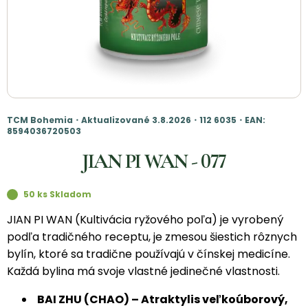
TCM Bohemia・Aktualizované 3.8.2026・112 6035・EAN:
8594036720503
JIAN PI WAN - 077
50 ks Skladom
JIAN PI WAN (Kultivácia ryžového poľa) je vyrobený
podľa tradičného receptu, je zmesou šiestich rôznych
bylín, ktoré sa tradične používajú v čínskej medicíne.
Každá bylina má svoje vlastné jedinečné vlastnosti.
BAI ZHU (CHAO) – Atraktylis veľkoúborový,