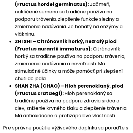
(Fructus hordei germinatus):
Jačmeň,
naklíčené semeno sa tradične používa na
podporu trávenia, zlepšenie funkcie sleziny a
zmiernenie nadúvania. Je bohatý na enzýmy a
vlákninu.
ZHI SHI – Citrónovník horký, nezralý plod
(Fructus aurantii immaturus):
Citrónovník
horký sa tradične používa na podporu trávenia,
zmiernenie nadúvania a nevoľnosti. Má
stimulačné účinky a môže pomôcť pri zlepšení
chuti do jedla.
SHAN ZHA (CHAO) – Hloh perenoklaný, plod
(Fructus crataegi):
Hloh perenoklaný sa
tradične používa na podporu zdravia srdca a
ciev, zníženie krvného tlaku a zlepšenie trávenia.
Má antioxidačné a protizápalové vlastnosti.
Pre správne použitie výživového doplnku sa poraďte s