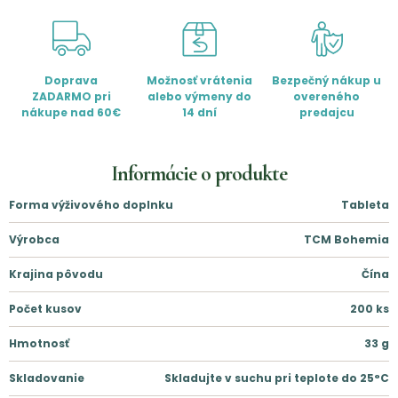
Doprava
Možnosť vrátenia
Bezpečný nákup u
ZADARMO pri
alebo výmeny do
overeného
nákupe nad 60€
14 dní
predajcu
Informácie o produkte
Forma výživového doplnku
Tableta
Výrobca
TCM Bohemia
Krajina pôvodu
Čína
Počet kusov
200
ks
Hmotnosť
33
g
Skladovanie
Skladujte v suchu pri teplote do 25°C