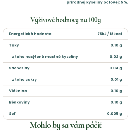
prírodnej kyseliny octovej: 5 %.
Výživové hodnoty na
100g
Energetická hodnota
75kJ / 18kcal
Tuky
0.10
g
z toho nasýtené mastné kyseliny
0.02
g
Sacharidy
0.04
g
z toho cukry
0.01
g
Vláknina
0.10
g
Bielkoviny
0.10
g
Soľ
0.005
g
Mohlo by sa vám páčiť