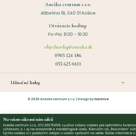
Anežka centrum s.r.o.
Alžbetina 18, 040 01 Košice
Otváracie hodiny:
Po~Pia: 8:00 - 16:30
objednavky@anezka.sk
0905 124 186
055 625 0411
Užitočné linky
O nás
©
2026
Anezka centrum s.r.o. | Design by
Narative
Kontakt
Diagnostika a poradenstvo
Na vašom súkromí nám záleží
Anežka centrum s.r.o., IČO 36575658, využíva súbory cookies pre optimálnu funkčnos
Platba
súhlasom, o. i. aj na analytické a marketingové účely. Kliknutím na „Rozumiem“ súh
týchto cookies a s predaním údajov o vašom správaní na webe. Ďalšie informácie 