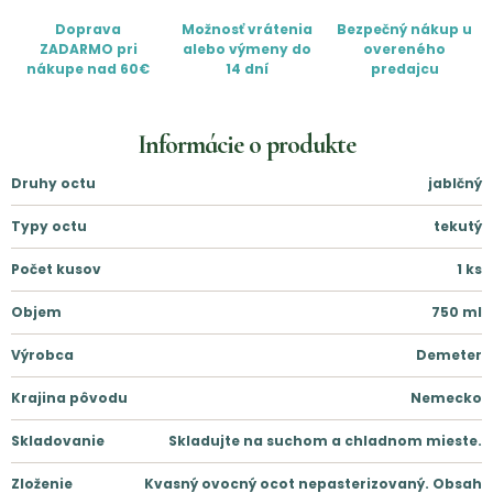
Doprava
Možnosť vrátenia
Bezpečný nákup u
ZADARMO pri
alebo výmeny do
overeného
nákupe nad 60€
14 dní
predajcu
Informácie o produkte
Druhy octu
jablčný
Typy octu
tekutý
Počet kusov
1
ks
Objem
750
ml
Výrobca
Demeter
Krajina pôvodu
Nemecko
Skladovanie
Skladujte na suchom a chladnom mieste.
Zloženie
Kvasný ovocný ocot nepasterizovaný. Obsah