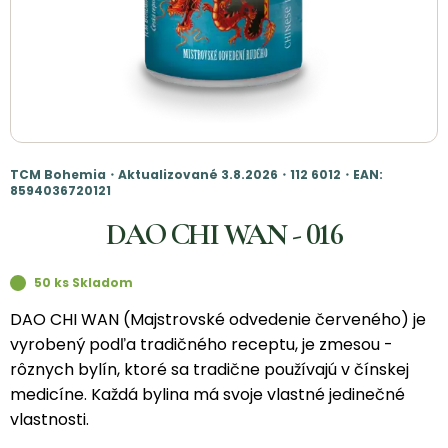
TCM Bohemia・Aktualizované 3.8.2026・112 6012・EAN:
8594036720121
DAO CHI WAN - 016
50 ks Skladom
DAO CHI WAN (Majstrovské odvedenie červeného) je
vyrobený podľa tradičného receptu, je zmesou -
rôznych bylín, ktoré sa tradične používajú v čínskej
medicíne. Každá bylina má svoje vlastné jedinečné
vlastnosti.