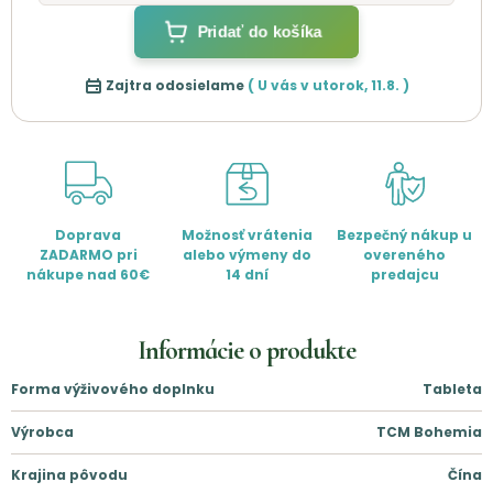
Pridať do košíka
Zajtra odosielame
( U vás v
utorok
,
11.8.
)
Doprava
Možnosť vrátenia
Bezpečný nákup u
ZADARMO pri
alebo výmeny do
overeného
nákupe nad 60€
14 dní
predajcu
Informácie o produkte
Forma výživového doplnku
Tableta
Výrobca
TCM Bohemia
Krajina pôvodu
Čína