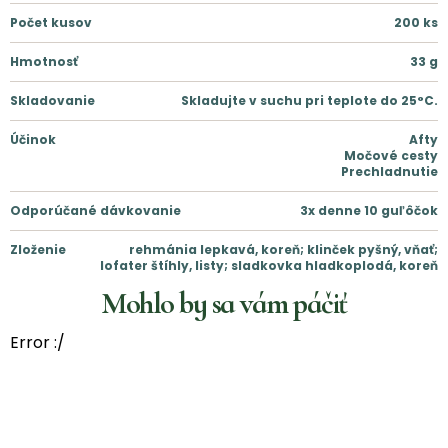
Počet kusov
200
ks
Hmotnosť
33
g
Skladovanie
Skladujte v suchu pri teplote do 25°C.
Účinok
Afty
Močové cesty
Prechladnutie
Odporúčané dávkovanie
3x denne 10 guľôčok
Zloženie
rehmánia lepkavá, koreň; klinček pyšný, vňať;
lofater štíhly, listy; sladkovka hladkoplodá, koreň
Mohlo by sa vám páčiť
Error :/