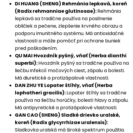
DI HUANG (SHENG) Rehmánia lepkavá, koreň
(Radix rehmanniae glutinosae):
Rehmánia
lepkavá sa tradične používa na posilnenie
obličiek a pečene, zlepšenie krvného obrazu a
podporu imunitného systému. Má antioxidačné
vlastnosti a môže pomôcť pri ochrane buniek
pred poškodením.
QU MAI Hvozdník pyšný, vňať (Herba dianthi
superbi):
Hvozdník pyšný sa tradične používa na
liečbu infekcií močových ciest, zápalu a bolesti.
Má diuretické a protizápalové vlastnosti.
DAN ZHU YE Lopater štíhly, vňať (Herba
lophatheri gracilis):
Lopater štíhly sa tradične
používa na liečbu horúčky, bolesti hlavy a zápalu.
Má antipyretické a protizápalové vlastnosti.
GAN CAO (SHENG) Sladké drievko uralské,
koreň (Radix glycyrrhizae uralensis):
Sladkovka uralská má široké spektrum použitia.