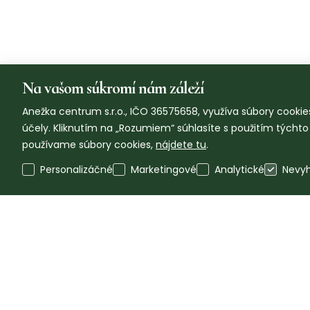
Na vašom súkromí nám záleží
Anežka centrum s.r.o., IČO 36575658, využíva súbory cookies
účely. Kliknutím na „Rozumiem“ súhlasíte s použitím týcht
používame súbory cookies,
nájdete tu
.
Personalizáčné
Marketingové
Analytické
Nevy