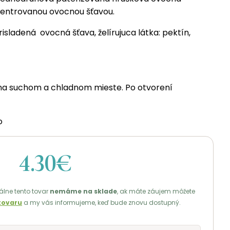
centrovanou ovocnou šťavou.
isladená ovocná šťava, želírujuca látka: pektín,
na suchom a chladnom mieste. Po otvorení
o
4.30€
lne tento tovar
nemáme na sklade
, ak máte záujem môžete
tovaru
a my vás informujeme, keď bude znovu dostupný.