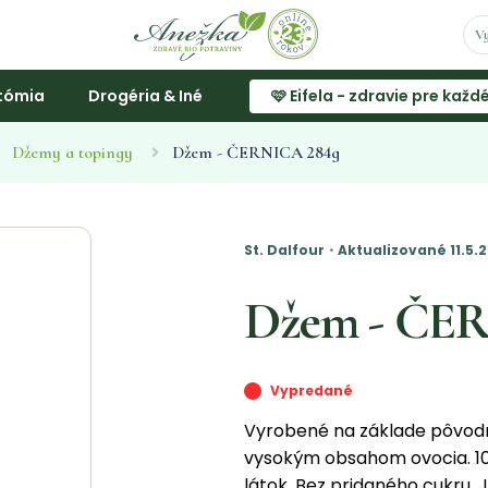
tómia
Drogéria & Iné
🩷 Eifela - zdravie pre každ
Džemy a topingy
Džem - ČERNICA 284g
St. Dalfour・Aktualizované 11.5
Džem - ČE
Vypredané
Vyrobené na základe pôvodne
vysokým obsahom ovocia. 10
látok. Bez pridaného cukru