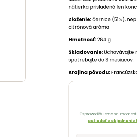
nátierka prisladená len kon
Zloženie:
černice (51%), nepr
citrónová aróma
Hmotnosť:
284 g
Skladovanie:
Uchovávajte 
spotrebujte do 3 mesiacov.
Krajina pôvodu:
Francúzsk
Ospravedlňujeme sa, momentá
požiadať o objednanie 