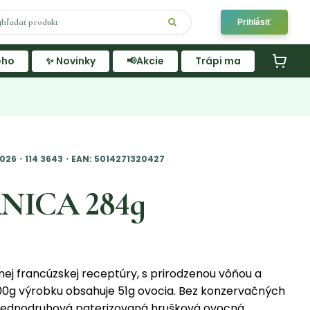
Prihlásiť
ého
✨ Novinky
📢Akcie
Trápi ma
.2026・114 3643・EAN: 5014271320427
RNICA 284g
j francúzskej receptúry, s prirodzenou vôňou a
0g výrobku obsahuje 51g ovocia. Bez konzervačných
. Jednodruhová paterizovaná hrušková ovocná