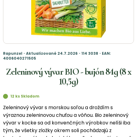
Rapunzel・Aktualizované 24.7.2026・114 3038・EAN:
4006040271505
Zeleninový vývar BIO - bujón 84g (8 x
10,5g)
12 ks Skladom
Zeleninový vývar s morskou soľou a droždím s
výraznou zeleninovou chuťou a vôňou. Bio zeleninový
vývar v kocke sa od konvenčných výrobkov nelíši iba
tým, že všetky zložky okrem soli pochádzajú z