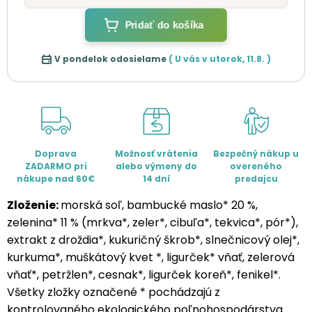
Pridať do košíka
V pondelok odosielame
( U vás v
utorok
,
11.8.
)
Doprava
Možnosť vrátenia
Bezpečný nákup u
ZADARMO pri
alebo výmeny do
overeného
nákupe nad 60€
14 dní
predajcu
Zloženie:
morská soľ, bambucké maslo* 20 %,
zelenina* 11 % (mrkva*, zeler*, cibuľa*, tekvica*, pór*),
extrakt z droždia*, kukuričný škrob*, slnečnicový olej*,
kurkuma*, muškátový kvet *, ligurček* vňať, zelerová
vňať*, petržlen*, cesnak*, ligurček koreň*, fenikel*.
Všetky zložky označené * pochádzajú z
kontrolovaného ekologického poľnohospodárstva.