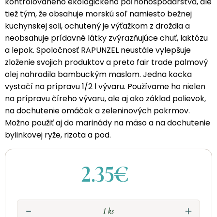
kontrolovaného ekologického poľnohospodárstva, ale
tiež tým, že obsahuje morskú soľ namiesto bežnej
kuchynskej soli, ochutený je výťažkom z droždia a
neobsahuje prídavné látky zvýrazňujúce chuť, laktózu
a lepok. Spoločnosť RAPUNZEL neustále vylepšuje
zloženie svojich produktov a preto fair trade palmový
olej nahradila bambuckým maslom. Jedna kocka
vystačí na prípravu 1/2 l vývaru. Používame ho nielen
na prípravu číreho vývaru, ale aj ako základ polievok,
na dochutenie omáčok a zeleninových pokrmov.
Možno použiť aj do marinády na mäso a na dochutenie
bylinkovej ryže, rizota a pod.
2.35€