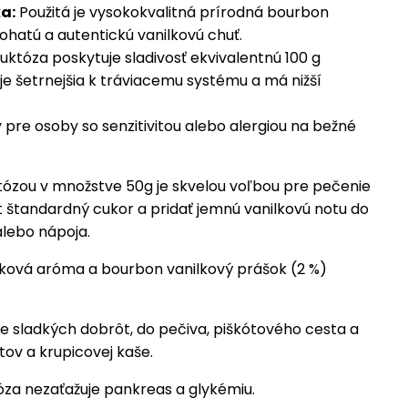
a:
Použitá je vysokokvalitná prírodná bourbon
ohatú a autentickú vanilkovú chuť.
uktóza poskytuje sladivosť ekvivalentnú 100 g
je šetrnejšia k tráviacemu systému a má nižší
 pre osoby so senzitivitou alebo alergiou na bežné
któzou v množstve 50g je skvelou voľbou pre pečenie
t štandardný cukor a pridať jemnú vanilkovú notu do
lebo nápoja.
lková aróma a bourbon vanilkový prášok (2 %)
 sladkých dobrôt, do pečiva, piškótového cesta a
ov a krupicovej kaše.
za nezaťažuje pankreas a glykémiu.