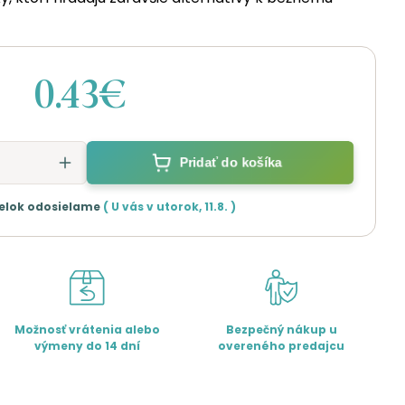
0.43€
Pridať do košíka
elok odosielame
( U vás v
utorok
,
11.8.
)
Možnosť vrátenia alebo
Bezpečný nákup u
výmeny do 14 dní
overeného predajcu