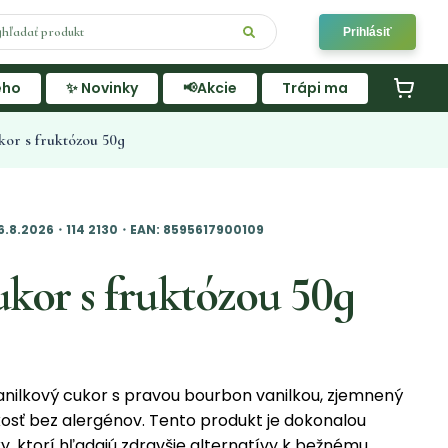
Prihlásiť
ého
✨ Novinky
📢Akcie
Trápi ma
kor s fruktózou 50g
6.8.2026・114 2130・EAN: 8595617900109
kor s fruktózou 50g
nilkový cukor s pravou bourbon vanilkou, zjemnený
kosť bez alergénov. Tento produkt je dokonalou
y, ktorí hľadajú zdravšie alternatívy k bežnému