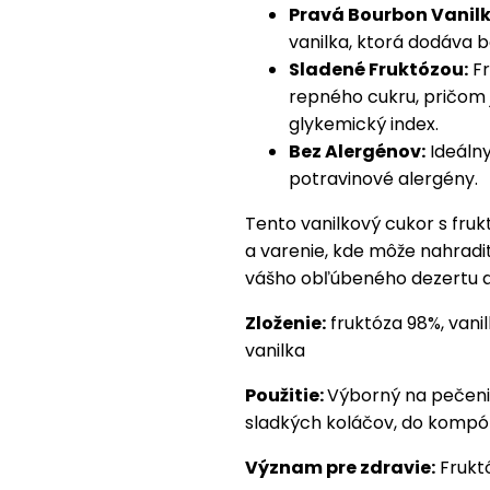
Pravá Bourbon Vanilk
vanilka, ktorá dodáva b
Sladené Fruktózou:
Fr
repného cukru, pričom 
glykemický index.
Bez Alergénov:
Ideálny
potravinové alergény.
Tento vanilkový cukor s fru
a varenie, kde môže nahradi
vášho obľúbeného dezertu a
Zloženie:
fruktóza 98%, vani
vanilka
Použitie:
Výborný na pečenie
sladkých koláčov, do kompót
Význam pre zdravie:
Fruktó