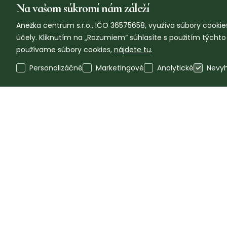
Na vašom súkromí nám záleží
Anežka centrum s.r.o., IČO 36575658, využíva súbory cookies
účely. Kliknutím na „Rozumiem“ súhlasíte s použitím týcht
používame súbory cookies,
nájdete tu
.
Personalizáčné
Marketingové
Analytické
Nevy