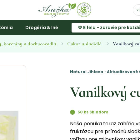
tómia
Drogéria & Iné
🩷 Eifela - zdravie pre každ
, koreniny a dochucovadlá
Cukor a sladidlá
Vanilkový cu
Natural Jihlava・Aktualizované 
Vanilkový cu
50 ks Skladom
Naša ponuka teraz zahŕňa va
fruktózou pre prírodnú slad
voľbou pre milovníkov vanilk