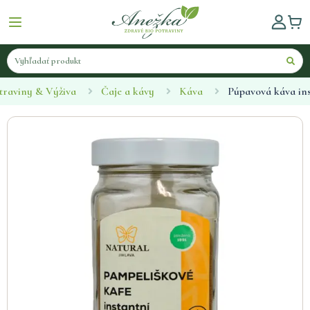
traviny & Výživa
Čaje a kávy
Káva
Púpavová káva ins