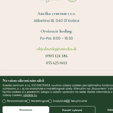
Anežka centrum s.r.o.
Alžbetina 18, 040 01 Košice
Otváracie hodiny:
Po~Pia: 8:00 - 16:30
objednavky@anezka.sk
0905 124 186
055 625 0411
Užitočné linky
Na vašom súkromí nám záleží
Anežka centrum s.r.o., IČO 36575658, využíva súbory cookies pre optimálnu funkčnos
súhlasom, o. i. aj na analytické a marketingové účely. Kliknutím na „Rozumiem“ súh
O nás
týchto cookies a s predaním údajov o vašom správaní na webe. Ďalšie informácie 
©
2026
Anezka centrum s.r.o. | Design by
Narative
súbory cookies,
nájdete tu
.
Kontakt
Personalizáčné
Marketingové
Analytické
Nevyhnutné
Diagnostika a poradenstvo
Rozumiem
Odmi
Povoliť vybrané