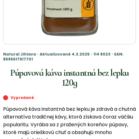
Natural Jihlava・Aktualizované 4.3.2025・114 8023・EAN:
8595617917701
Púpavová káva instantná bez lepku
120g
Vypredané
Púpavová káva instantná bez lepku je zdravá a chutná
alternatíva tradičnej kávy, ktorá získava čoraz väčšiu
popularitu. Vyrába sa z pražených koreňov púpavy,
ktoré majú orieškovú chuť a obsahujú mnoho