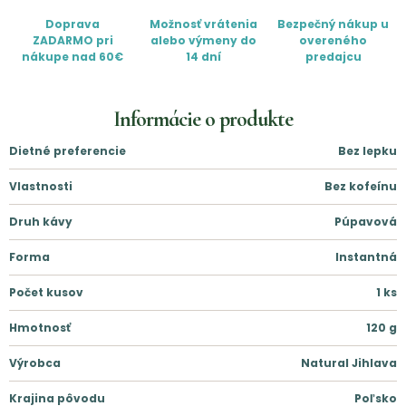
Doprava
Možnosť vrátenia
Bezpečný nákup u
ZADARMO pri
alebo výmeny do
overeného
nákupe nad 60€
14 dní
predajcu
Informácie o produkte
Dietné preferencie
Bez lepku
Vlastnosti
Bez kofeínu
Druh kávy
Púpavová
Forma
Instantná
Počet kusov
1
ks
Hmotnosť
120
g
Výrobca
Natural Jihlava
Krajina pôvodu
Poľsko