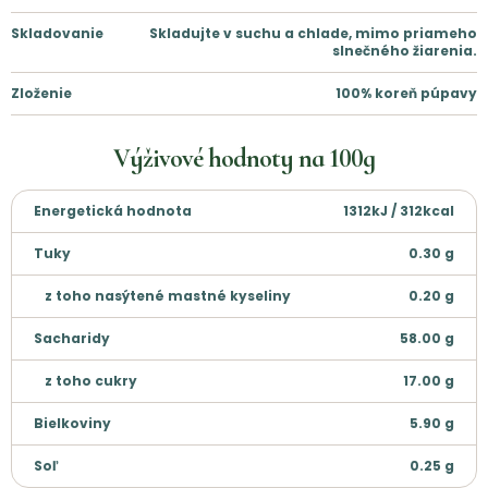
Skladovanie
Skladujte v suchu a chlade, mimo priameho
slnečného žiarenia.
Zloženie
100% koreň púpavy
Výživové hodnoty na
100g
Energetická hodnota
1312kJ / 312kcal
Tuky
0.30
g
z toho nasýtené mastné kyseliny
0.20
g
Sacharidy
58.00
g
z toho cukry
17.00
g
Bielkoviny
5.90
g
Soľ
0.25
g