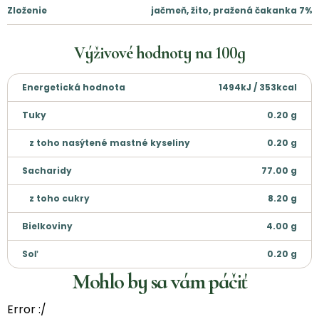
Zloženie
jačmeň, žito, pražená čakanka 7%
Výživové hodnoty na
100g
Energetická hodnota
1494kJ / 353kcal
Tuky
0.20
g
z toho nasýtené mastné kyseliny
0.20
g
Sacharidy
77.00
g
z toho cukry
8.20
g
Bielkoviny
4.00
g
Soľ
0.20
g
Mohlo by sa vám páčiť
Error :/