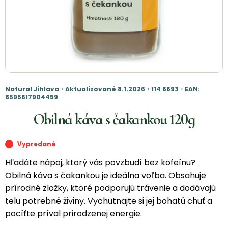
Natural Jihlava・Aktualizované 8.1.2026・114 6693・EAN:
8595617904459
Obilná káva s čakankou 120g
Vypredané
Hľadáte nápoj, ktorý vás povzbudí bez kofeínu?
Obilná káva s čakankou je ideálna voľba. Obsahuje
prírodné zložky, ktoré podporujú trávenie a dodávajú
telu potrebné živiny. Vychutnajte si jej bohatú chuť a
pocíťte príval prirodzenej energie.