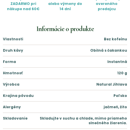
ZADARMO pri
alebo výmeny do
overeného
nákupe nad 60€
14 dní
predajcu
Informácie o produkte
Vlastnosti
Bez kofeínu
Druh kávy
Obilná s čakankou
Forma
Instantná
Hmotnosť
120
g
Výrobca
Natural Jihlava
Krajina pôvodu
Poľsko
Alergény
jačmeň, žito
Skladovanie
Skladujte v suchu a chlade, mimo priameho
slnečného žiarenia.