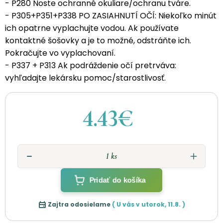
- P280 Noste ochranné okuliare/ochranu tváre.
- P305+P351+P338 PO ZASIAHNUTÍ OČÍ: Niekoľko minút
ich opatrne vyplachujte vodou. Ak používate
kontaktné šošovky a je to možné, odstráňte ich.
Pokračujte vo vyplachovaní.
- P337 + P313 Ak podráždenie očí pretrváva:
vyhľadajte lekársku pomoc/starostlivosť.
4.43€
Pridať do košíka
Zajtra odosielame
( U vás v
utorok
,
11.8.
)