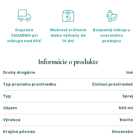
Doprava
Možnosť vrátenia
Bezpečný nákup u
ZADARMO pri
alebo výmeny do
overeného
nákupe nad 60€
14 dní
predajcu
Informácie o produkte
Druhy drogérie
Iné
Typ pracieho prostriedku
Čistiaci prostriedok
Typ
Sprej
Objem
500
ml
Výrobca
Ravita
Krajina pôvodu
Slovensko