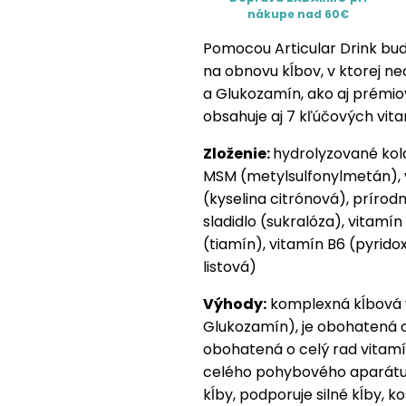
nákupe nad 60€
Pomocou Articular Drink bud
na obnovu kĺbov, v ktorej n
a Glukozamín, ako aj prémi
obsahuje aj 7 kľúčových vit
Zloženie:
hydrolyzované kol
MSM (metylsulfonylmetán), v
(kyselina citrónová), prírod
sladidlo (sukralóza), vitamín
(tiamín), vitamín B6 (pyridox
listová)
Výhody:
komplexná kĺbová v
Glukozamín), je obohatená o
obohatená o celý rad vitamí
celého pohybového aparátu, 
kĺby, podporuje silné kĺby, 