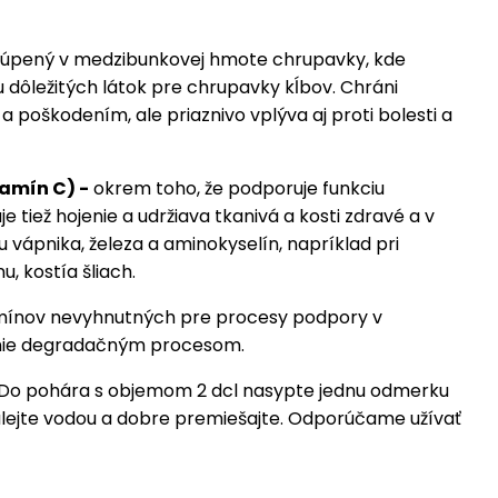
túpený v medzibunkovej hmote chrupavky, kde
iu dôležitých látok pre chrupavky kĺbov. Chráni
 poškodením, ale priaznivo vplýva aj proti bolesti a
amín C) -
okrem toho, že podporuje funkciu
 tiež hojenie a udržiava tkanivá a kosti zdravé a v
u vápnika, železa a aminokyselín, napríklad pri
, kostía šliach.
mínov nevyhnutných pre procesy podpory v
nie degradačným procesom.
Do pohára s objemom 2 dcl nasypte jednu odmerku
zalejte vodou a dobre premiešajte. Odporúčame užívať