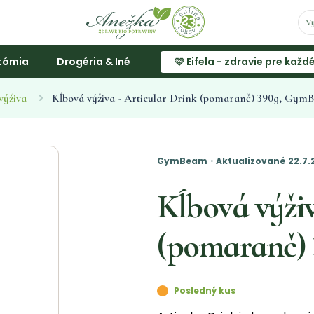
tómia
Drogéria & Iné
🩷 Eifela - zdravie pre každ
výživa
Kĺbová výživa - Articular Drink (pomaranč) 390g, Gym
GymBeam・Aktualizované 22.7.2
Kĺbová výživ
(pomaranč)
Posledný kus