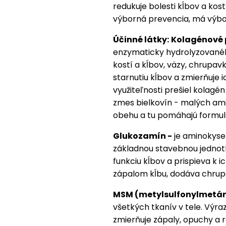
redukuje bolesti kĺbov a kost
výborná prevencia, má výbo
Účinné látky:
Kolagénové 
enzymaticky hydrolyzovanéh
kostí a kĺbov, väzy, chrupavk
starnutiu kĺbov a zmierňuje i
využiteľnosti prešiel kolag
zmes bielkovín - malých ami
obehu a tu pomáhajú formulo
Glukozamín -
je aminokyseli
základnou stavebnou jednot
funkciu kĺbov a prispieva k 
zápalom kĺbu, dodáva chrupa
MSM (metylsulfonylmetán
všetkých tkanív v tele. Výrazn
zmierňuje zápaly, opuchy a r