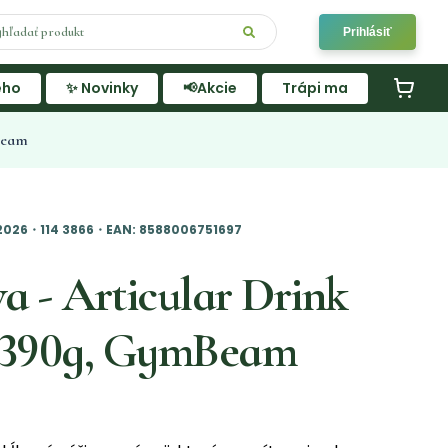
Prihlásiť
ého
✨ Novinky
📢Akcie
Trápi ma
Beam
026・114 3866・EAN: 8588006751697
a - Articular Drink
 390g, GymBeam