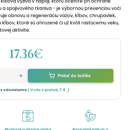
 kĺbová výživa v nápoji, ktorú oceníte pri ochrane
a spojivového tkaniva - je výbornou prevenciou voči
je obnovu a regeneráciu väzov, kĺbov, chrupaviek,
lu kĺbov, ktoré sú ohrozené či už kvôli rastúcemu veku,
ovej aktivite.
17.36€
Pridať do košíka
s odosielame
( U vás v
piatok
,
7.8.
)
Možnosť vrátenia alebo
Bezpečný nákup u