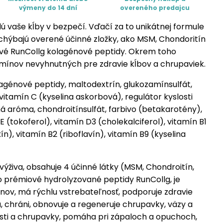
výmeny do 14 dní
overeného predajcu
ú vaše kĺby v bezpečí. Vďačí za to unikátnej formule
echýbajú overené účinné zložky, ako MSM, Chondoritín
ové RunCollg kolagénové peptidy. Okrem toho
amínov nevyhnutných pre zdravie kĺbov a chrupaviek.
agénové peptidy, maltodextrín, glukozamínsulfát,
itamín C (kyselina askorbová), regulátor kyslosti
ná aróma, chondroitínsulfát, farbivo (betakarotény),
 E (tokoferol), vitamín D3 (cholekalciferol), vitamín B1
ín), vitamín B2 (riboflavín), vitamín B9 (kyselina
ýživa, obsahuje 4 účinné látky (MSM, Chondroitín,
 prémiové hydrolyzované peptidy RunCollg, je
nov, má rýchlu vstrebateľnosť, podporuje zdravie
chráni, obnovuje a regeneruje chrupavky, väzy a
kosti a chrupavky, pomáha pri zápaloch a opuchoch,