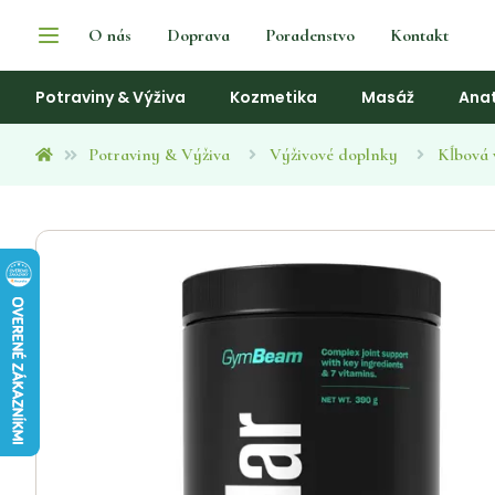
O nás
Doprava
Poradenstvo
Kontakt
Potraviny & Výživa
Kozmetika
Masáž
Ana
Potraviny & Výživa
Výživové doplnky
Kĺbová 