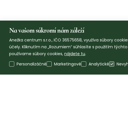
Na vašom súkromí nám záleží
Anežka centrum s.r.o., IČO 36575658, využíva súbory cookies
účely. Kliknutím na „Rozumiem“ súhlasíte s použitím týcht
používame súbory cookies,
nájdete tu
.
Personalizáčné
Marketingové
Analytické
Nevy