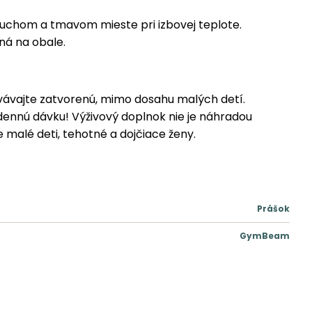
suchom a tmavom mieste pri izbovej teplote.
ná na obale.
ávajte zatvorenú, mimo dosahu malých detí.
ennú dávku! Výživový doplnok nie je náhradou
 malé deti, tehotné a dojčiace ženy.
Prášok
GymBeam