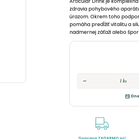
Articular Drink je komplexná
zdravia pohybového aparátu 
úrazom. Okrem toho podporu
pomáha predĺžiť vitalitu a si
nadmernej záťaži alebo šport
Dne
Doprava ZADARMO pri