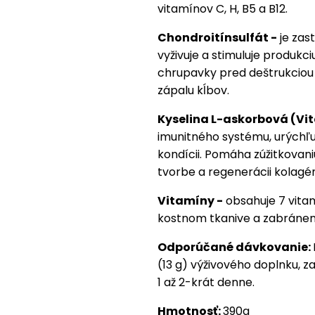
vitamínov C, H, B5 a B12.
Chondroitínsulfát -
je zas
vyživuje a stimuluje produkc
chrupavky pred deštrukciou a
zápalu kĺbov.
Kyselina L-askorbová (Vit
imunitného systému, urýchľuje
kondícii. Pomáha zúžitkovani
tvorbe a regenerácii kolagénu
Vitamíny -
obsahuje 7 vita
kostnom tkanive a zabráne
Odporúčané dávkovanie:
(13 g) výživového doplnku, 
1 až 2-krát denne.
Hmotnosť:
390g