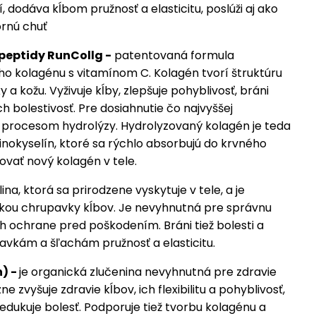
í, dodáva kĺbom pružnosť a elasticitu, poslúži aj ako
rnú chuť
peptidy RunCollg -
patentovaná formula
o kolagénu s vitamínom C. Kolagén tvorí štruktúru
y a kožu. Vyživuje kĺby, zlepšuje pohyblivosť, bráni
ch bolestivosť. Pre dosiahnutie čo najvyššej
én procesom hydrolýzy. Hydrolyzovaný kolagén je teda
nokyselín, ktoré sa rýchlo absorbujú do krvného
vať nový kolagén v tele.
na, ktorá sa prirodzene vyskytuje v tele, a je
kou chrupavky kĺbov. Je nevyhnutná pre správnu
ich ochrane pred poškodením. Bráni tiež bolesti a
vkám a šľachám pružnosť a elasticitu.
) -
je organická zlučenina nevyhnutná pre zdravie
e zvyšuje zdravie kĺbov, ich flexibilitu a pohyblivosť,
edukuje bolesť. Podporuje tiež tvorbu kolagénu a