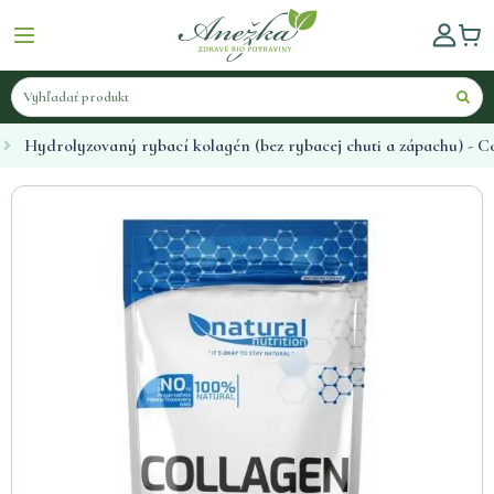
Hydrolyzovaný rybací kolagén (bez rybacej chuti a zápachu) - 