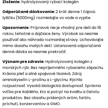
Zloženie:
hydrolyzovaný rybací kolegén
Odporúčané dávkovanie:
2 krát denne 1 čajovú
lyžičku (5000mg) rozmiešajte vo vode a vypite.
Upozornenie:
Prípravok nie je vhodný pre deti do 18
rokov, tehotné a dojčiace ženy. Výrobok sa nesmie
používať ako náhrada rozmanitej stravy. Uchovávajte
mimo dosahu malých detí. Ustanovená odporúčaná
denná dávka sa nesmie prekročiť.
Význam pre zdravie:
Hydrolyzovaný kolagén z
morských rýb. Bez nepríjemného rybacieho zápachu.
Krásna pleť a silné spojivové tkanivá. Zdroj
aminokyselín L-prolínu a L-glycínu. Rýchla
rozpustnosť. Vysoká biologická dostupnosť. Správna
voľba pre každého, kto si potrpí na kvalitu a čistotu
produktov. Bez obsahu pridaných aróm, farbív,
príchutí, konzervantov a GMO.