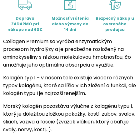
Doprava
Možnosť vrátenia
Bezpečný nákup u
ZADARMO pri
alebo výmeny do
overeného
nákupe nad 60€
14 dní
predajcu
Collagen Premium sa vyrába enzymatickým
procesom hydrolýzy a je predbežne rozložený na
aminokyseliny s nízkou molekulovou hmotnosťou, čo
umožňuje jeho optimálnu absorpciu a využitie.
Kolagén typ I – v našom tele existuje viacero rôznych
typov kolagénu, ktoré sa líšia v ich zložení a funkcii, ale
kolagén typu I je najrozšírenejším.
Morský kolagén pozostáva výlučne z kolagénu typu I,
ktorý je dôležitou zložkou pokožky, kostí, zubov, svalov,
šliach, väziva a fascie (zväzok vlákien, ktorý obaľuje
svaly, nervy, kosti,..).