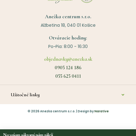
Anežka centrum s.r.o.
Alžbetina 18, 040 01 Košice
Otváracie hodiny:
Po~Pia: 8:00 - 16:30
objednavky@anezka.sk
0905 124 186
055 625 0411
Užitočné linky
O nás
©
2026
Anezka centrum s.r.o. | Design by
Narative
Kontakt
Diagnostika a poradenstvo
Na vašom súkromí nám záleží