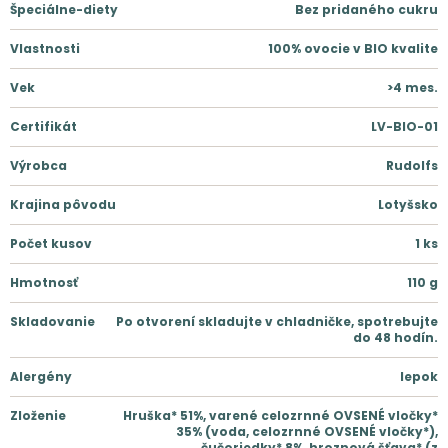
Špeciálne-diety
Bez pridaného cukru
Vlastnosti
100% ovocie v BIO kvalite
Vek
>4 mes.
Certifikát
LV-BIO-01
Výrobca
Rudolfs
Krajina pôvodu
Lotyšsko
Počet kusov
1
ks
Hmotnosť
110
g
Skladovanie
Po otvorení skladujte v chladničke, spotrebujte
do 48 hodín.
Alergény
lepok
Zloženie
Hruška* 51%, varené celozrnné OVSENÉ vločky*
35% (voda, celozrnné OVSENÉ vločky*),
čučoriedky* 8%, hroznová šťava* (z