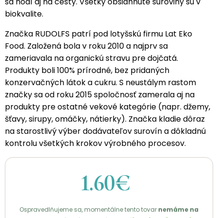
sa hodí aj na cesty. Všetky obsiahnuté suroviny sú v
biokvalite.
Značka RUDOLFS patrí pod lotyšskú firmu Lat Eko
Food. Založená bola v roku 2010 a najprv sa
zameriavala na organickú stravu pre dojčatá.
Produkty boli 100% prírodné, bez pridaných
konzervačných látok a cukru. S neustálym rastom
značky sa od roku 2015 spoločnosť zamerala aj na
produkty pre ostatné vekové kategórie (napr. džemy,
šťavy, sirupy, omáčky, nátierky). Značka kladie dôraz
na starostlivý výber dodávateľov surovín a dôkladnú
kontrolu všetkých krokov výrobného procesov.
1.60€
Ospravedlňujeme sa, momentálne tento tovar
nemáme na