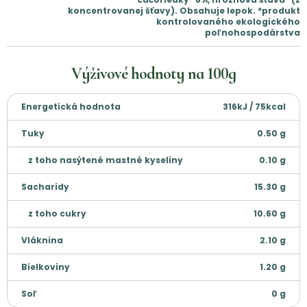
koncentrovanej šťavy). Obsahuje lepok. *produkt
kontrolovaného ekologického
poľnohospodárstva
Výživové hodnoty na
100g
Energetická hodnota
316kJ / 75kcal
Tuky
0.50
g
z toho nasýtené mastné kyseliny
0.10
g
Sacharidy
15.30
g
z toho cukry
10.60
g
Vláknina
2.10
g
Bielkoviny
1.20
g
Soľ
0
g