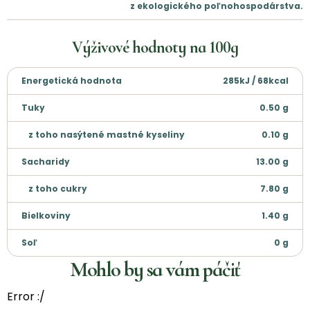
z ekologického poľnohospodárstva.
Výživové hodnoty na
100g
Energetická hodnota
285kJ / 68kcal
Tuky
0.50
g
z toho nasýtené mastné kyseliny
0.10
g
Sacharidy
13.00
g
z toho cukry
7.80
g
Bielkoviny
1.40
g
Soľ
0
g
Mohlo by sa vám páčiť
Error :/