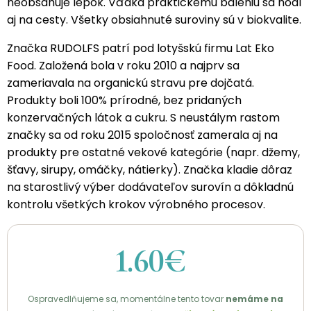
neobsahuje lepok. Vďaka praktickému baleniu sa hodí
aj na cesty. Všetky obsiahnuté suroviny sú v biokvalite.
Značka RUDOLFS patrí pod lotyšskú firmu Lat Eko
Food. Založená bola v roku 2010 a najprv sa
zameriavala na organickú stravu pre dojčatá.
Produkty boli 100% prírodné, bez pridaných
konzervačných látok a cukru. S neustálym rastom
značky sa od roku 2015 spoločnosť zamerala aj na
produkty pre ostatné vekové kategórie (napr. džemy,
šťavy, sirupy, omáčky, nátierky). Značka kladie dôraz
na starostlivý výber dodávateľov surovín a dôkladnú
kontrolu všetkých krokov výrobného procesov.
1.60€
Ospravedlňujeme sa, momentálne tento tovar
nemáme na