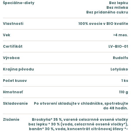
Špeciálne-diety
Bez lepku
Bez mlieka
Bez pridaného cukru
Vlastnosti
100% ovocie v BIO kvalite
Vek
>4 mes.
Certifikát
LV-BIO-01
Výrobca
Rudolfs
Krajina pôvodu
Lotyšsko
Počet kusov
1
ks
Hmotnosť
110
g
Skladovanie
Po otvorení skladujte v chladničke, spotrebujte
do 48 hodín.
Zloženie
Broskyňa* 35 %, varené celozrnné ovsené vločky
bez lepku * 30 % (voda, celozrnné ovsené vločky*),
banán* 30 %, voda, koncentrát citrónovej šťavy *-