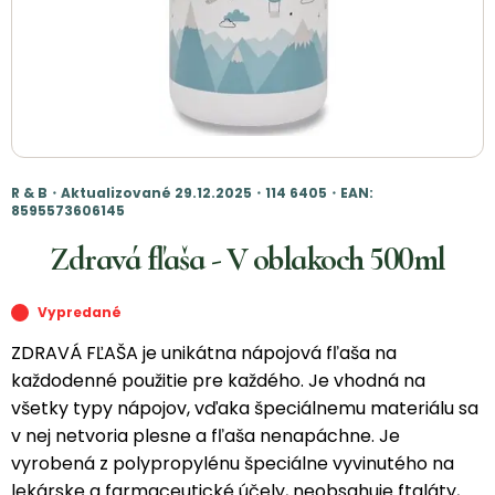
R & B・Aktualizované 29.12.2025・114 6405・EAN:
8595573606145
Zdravá fľaša - V oblakoch 500ml
Vypredané
ZDRAVÁ FĽAŠA je unikátna nápojová fľaša na
každodenné použitie pre každého. Je vhodná na
všetky typy nápojov, vďaka špeciálnemu materiálu sa
v nej netvoria plesne a fľaša nenapáchne. Je
vyrobená z polypropylénu špeciálne vyvinutého na
lekárske a farmaceutické účely, neobsahuje ftaláty,