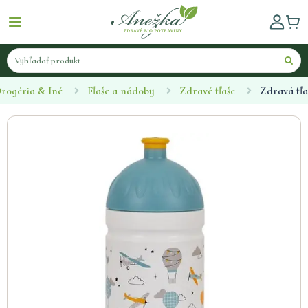
rogéria & Iné
Fľaše a nádoby
Zdravé fľaše
Zdravá fľa