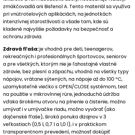
zmäkčovadlá ani Bisfenol A. Tento materiál sa využíva
pri vnútrotelových aplikáciách, na jednotkách
intenzívnej starostlivosti a všade tam, kde sú
kladené najvyššie požiadavky na bezpečnosť a
ochranu zdravia.
Zdravá fľaša:
je vhodná pre deti, teenagerov,
rekreačných i profesionálnych športovcov, seniorov
a pre všetkých, ktorým nie je ľahostajné vlastné
zdravie, bez plesní a zápachu, vhodná na všetky typy
nápojov, vrátane sýtených, na nápoje až do 100 ºC,
uzamykateľné viečko s OPEN/CLOSE systémom, test
na použitie v mikrovlnnej rúre, jednoduchá údržba
vďaka širokému otvoru na plnenie a čistenie, možno
umývať i v umývačke riadu, možno vyvárať (ako
dojčenské fľaše), široká ponuka dizajnov v 3
veľkostiach (0,5 l, 0,7 l a 1,0 l), i v praktickom
transparentnom prevedení, možnosť dokúpiť