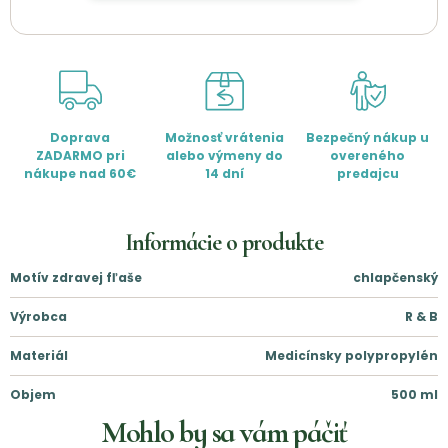
Doprava
Možnosť vrátenia
Bezpečný nákup u
ZADARMO pri
alebo výmeny do
overeného
nákupe nad 60€
14 dní
predajcu
Informácie o produkte
Motív zdravej fľaše
chlapčenský
Výrobca
R & B
Materiál
Medicínsky polypropylén
Objem
500
ml
Mohlo by sa vám páčiť