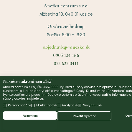
Anežka centrum s.r.o.
Alžbetina 18, 040 01 Košice
Otváracie hodiny:
Po~Pia: 8:00 - 16:30
objednavky@anezka.sk
0905 124 186
055 625 0411
Na vašom súkromí nám záleží
Užitočné linky
Anežka centrum s.r.o., IČO 36575658, využíva súbory cookies pre optimálnu funkčnos
súhlasom, o. i. aj na analytické a marketingové účely. Kliknutím na „Rozumiem“ súh
týchto cookies a s predaním údajov o vašom správaní na webe. Ďalšie informácie 
O nás
©
2026
Anezka centrum s.r.o. | Design by
Narative
súbory cookies,
nájdete tu
.
Personalizáčné
Marketingové
Analytické
Nevyhnutné
Kontakt
Diagnostika a poradenstvo
Rozumiem
Odmi
Povoliť vybrané
Platba