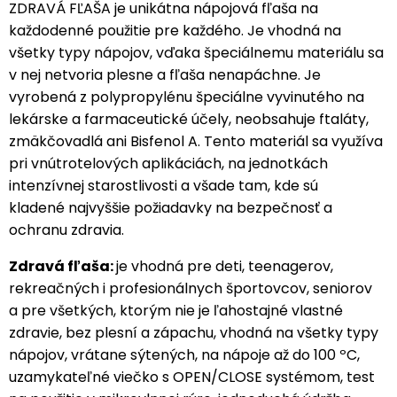
ZDRAVÁ FĽAŠA je unikátna nápojová fľaša na
každodenné použitie pre každého. Je vhodná na
všetky typy nápojov, vďaka špeciálnemu materiálu sa
v nej netvoria plesne a fľaša nenapáchne. Je
vyrobená z polypropylénu špeciálne vyvinutého na
lekárske a farmaceutické účely, neobsahuje ftaláty,
zmäkčovadlá ani Bisfenol A. Tento materiál sa využíva
pri vnútrotelových aplikáciách, na jednotkách
intenzívnej starostlivosti a všade tam, kde sú
kladené najvyššie požiadavky na bezpečnosť a
ochranu zdravia.
Zdravá fľaša:
je vhodná pre deti, teenagerov,
rekreačných i profesionálnych športovcov, seniorov
a pre všetkých, ktorým nie je ľahostajné vlastné
zdravie, bez plesní a zápachu, vhodná na všetky typy
nápojov, vrátane sýtených, na nápoje až do 100 ºC,
uzamykateľné viečko s OPEN/CLOSE systémom, test