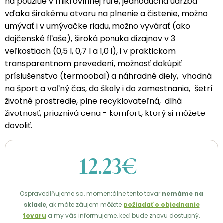
na použitie v mikrovlnnej rúre, jednoduchá údržba
vďaka širokému otvoru na plnenie a čistenie, možno
umývať i v umývačke riadu, možno vyvárať (ako
dojčenské fľaše), široká ponuka dizajnov v 3
veľkostiach (0,5 l, 0,7 l a 1,0 l), i v praktickom
transparentnom prevedení, možnosť dokúpiť
príslušenstvo (termoobal) a náhradné diely, vhodná
na šport a voľný čas, do školy i do zamestnania, šetrí
životné prostredie, plne recyklovateľná, dlhá
životnosť, priaznivá cena - komfort, ktorý si môžete
dovoliť.
12.23€
Ospravedlňujeme sa, momentálne tento tovar
nemáme na
sklade
, ak máte záujem môžete
požiadať o objednanie
tovaru
a my vás informujeme, keď bude znovu dostupný.