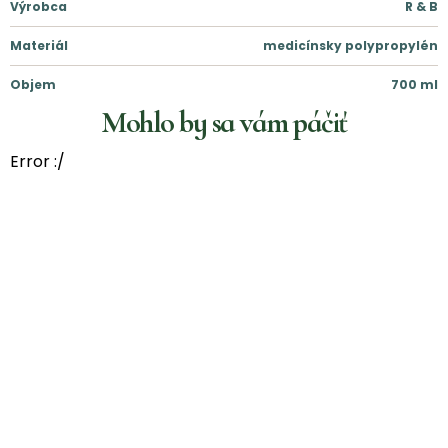
Výrobca
R & B
Materiál
medicínsky polypropylén
Objem
700
ml
Mohlo by sa vám páčiť
Error :/