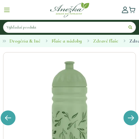
Drogéria & Iné
Fľaše a nádoby
Zdravé fľaše
Zdra