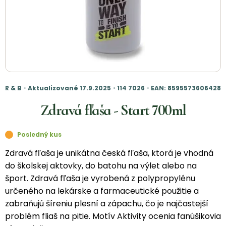
R & B・Aktualizované 17.9.2025・114 7026・EAN: 8595573606428
Zdravá fľaša - Start 700ml
Posledný kus
Zdravá fľaša je unikátna česká fľaša, ktorá je vhodná
do školskej aktovky, do batohu na výlet alebo na
šport. Zdravá fľaša je vyrobená z polypropylénu
určeného na lekárske a farmaceutické použitie a
zabraňujú šíreniu plesní a zápachu, čo je najčastejší
problém fliaš na pitie. Motív Aktivity ocenia fanúšikovia