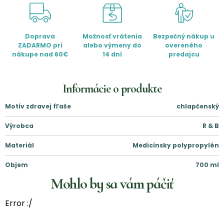
Doprava
Možnosť vrátenia
Bezpečný nákup u
ZADARMO pri
alebo výmeny do
overeného
nákupe nad 60€
14 dní
predajcu
Informácie o produkte
Motív zdravej fľaše
chlapčenský
Výrobca
R & B
Materiál
Medicínsky polypropylén
Objem
700
ml
Mohlo by sa vám páčiť
Error :/