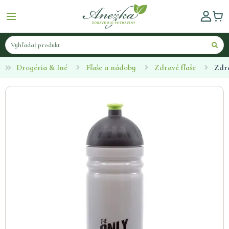
Drogéria & Iné
Fľaše a nádoby
Zdravé fľaše
Zdra