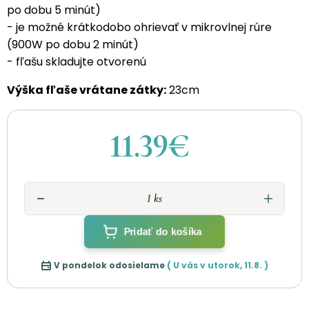
po dobu 5 minút)
- je možné krátkodobo ohrievať v mikrovlnej rúre
(900W po dobu 2 minút)
- fľašu skladujte otvorenú
Výška fľaše vrátane zátky:
23cm
11.39€
Pridať do košíka
V pondelok odosielame
( U vás v
utorok
,
11.8.
)