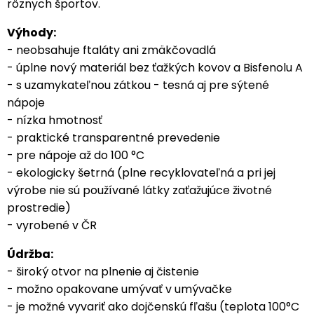
rôznych športov.
Výhody:
- neobsahuje ftaláty ani zmäkčovadlá
- úplne nový materiál bez ťažkých kovov a Bisfenolu A
- s uzamykateľnou zátkou - tesná aj pre sýtené
nápoje
- nízka hmotnosť
- praktické transparentné prevedenie
- pre nápoje až do 100 °C
- ekologicky šetrná (plne recyklovateľná a pri jej
výrobe nie sú používané látky zaťažujúce životné
prostredie)
- vyrobené v ČR
Údržba:
- široký otvor na plnenie aj čistenie
- možno opakovane umývať v umývačke
- je možné vyvariť ako dojčenskú fľašu (teplota 100°C