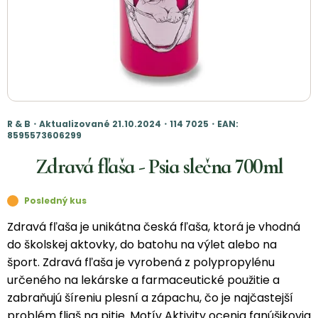
R & B・Aktualizované 21.10.2024・114 7025・EAN:
8595573606299
Zdravá fľaša - Psia slečna 700ml
Posledný kus
Zdravá fľaša je unikátna česká fľaša, ktorá je vhodná
do školskej aktovky, do batohu na výlet alebo na
šport. Zdravá fľaša je vyrobená z polypropylénu
určeného na lekárske a farmaceutické použitie a
zabraňujú šíreniu plesní a zápachu, čo je najčastejší
problém fliaš na pitie. Motív Aktivity ocenia fanúšikovia