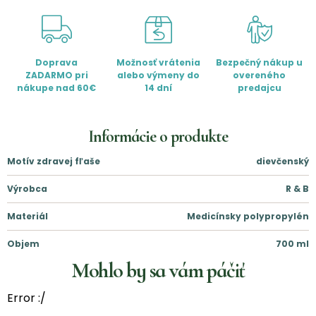
Doprava
Možnosť vrátenia
Bezpečný nákup u
ZADARMO pri
alebo výmeny do
overeného
nákupe nad 60€
14 dní
predajcu
Informácie o produkte
Motív zdravej fľaše
dievčenský
Výrobca
R & B
Materiál
Medicínsky polypropylén
Objem
700
ml
Mohlo by sa vám páčiť
Error :/