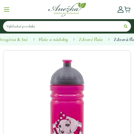
Drogéria & Iné
Fľaše a nádoby
Zdravé fľaše
Zdravá fľa