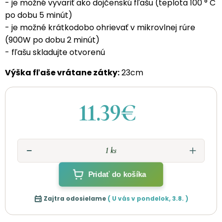
- je možné vyvariť ako dojčenskú fľašu (teplota 100 ° C
po dobu 5 minút)
- je možné krátkodobo ohrievať v mikrovlnej rúre
(900W po dobu 2 minút)
- fľašu skladujte otvorenú
Výška fľaše vrátane zátky:
23cm
11.39€
Pridať do košíka
Zajtra odosielame
( U vás v
pondelok
,
3.8.
)