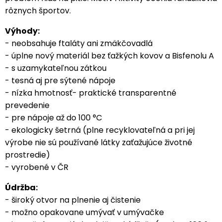
rôznych športov.
Výhody:
- neobsahuje ftaláty ani zmäkčovadlá
- úplne nový materiál bez ťažkých kovov a Bisfenolu A
- s uzamykateľnou zátkou
- tesná aj pre sýtené nápoje
- nízka hmotnosť- praktické transparentné
prevedenie
- pre nápoje až do 100 °C
- ekologicky šetrná (plne recyklovateľná a pri jej
výrobe nie sú používané látky zaťažujúce životné
prostredie)
- vyrobené v ČR
Údržba:
- široký otvor na plnenie aj čistenie
- možno opakovane umývať v umývačke