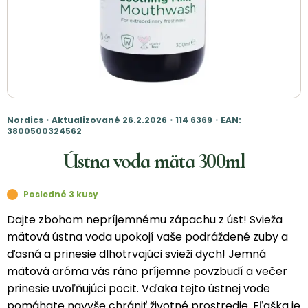
Nordics・Aktualizované 26.2.2026・114 6369・EAN:
3800500324562
Ústna voda mäta 300ml
Posledné 3 kusy
Dajte zbohom nepríjemnému zápachu z úst! Svieža
mätová ústna voda upokojí vaše podráždené zuby a
ďasná a prinesie dlhotrvajúci svieži dych! Jemná
mätová aróma vás ráno príjemne povzbudí a večer
prinesie uvoľňujúci pocit. Vďaka tejto ústnej vode
pomáhate navyše chrániť životné prostredie. Fľaška je