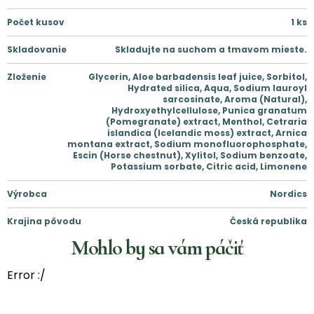
Počet kusov
1
ks
Skladovanie
Skladujte na suchom a tmavom mieste.
Zloženie
Glycerin, Aloe barbadensis leaf juice, Sorbitol,
Hydrated silica, Aqua, Sodium lauroyl
sarcosinate, Aroma (Natural),
Hydroxyethylcellulose, Punica granatum
(Pomegranate) extract, Menthol, Cetraria
islandica (Icelandic moss) extract, Arnica
montana extract, Sodium monofluorophosphate,
Escin (Horse chestnut), Xylitol, Sodium benzoate,
Potassium sorbate, Citric acid, Limonene
Výrobca
Nordics
Krajina pôvodu
Česká republika
Mohlo by sa vám páčiť
Error :/