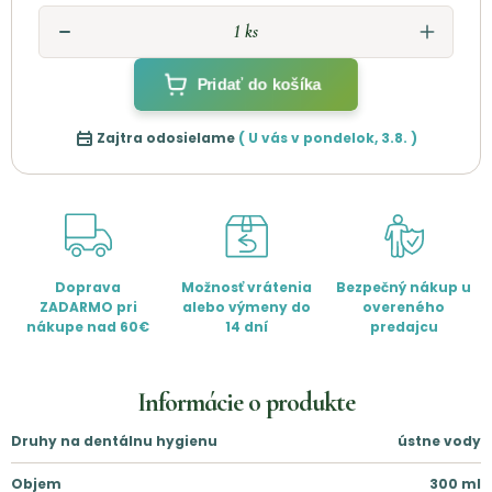
Pridať do košíka
Zajtra odosielame
( U vás v
pondelok
,
3.8.
)
Doprava
Možnosť vrátenia
Bezpečný nákup u
ZADARMO pri
alebo výmeny do
overeného
nákupe nad 60€
14 dní
predajcu
Informácie o produkte
Druhy na dentálnu hygienu
ústne vody
Objem
300
ml