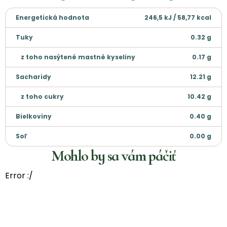
Energetická hodnota
246,5 kJ / 58,77 kcal
Tuky
0.32
g
z toho nasýtené mastné kyseliny
0.17
g
Sacharidy
12.21
g
z toho cukry
10.42
g
Bielkoviny
0.40
g
Soľ
0.00
g
Mohlo by sa vám páčiť
Error :/