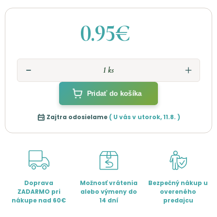
0.95€
Pridať do košíka
Zajtra odosielame
( U vás v
utorok
,
11.8.
)
Doprava
Možnosť vrátenia
Bezpečný nákup u
ZADARMO pri
alebo výmeny do
overeného
nákupe nad 60€
14 dní
predajcu