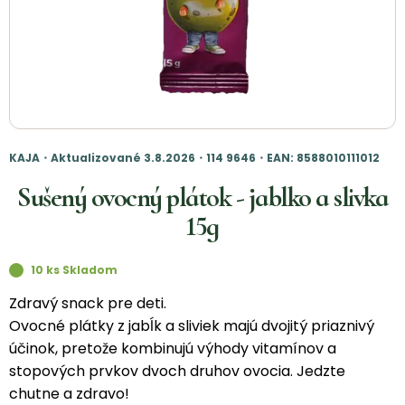
KAJA・Aktualizované 3.8.2026・114 9646・EAN: 8588010111012
Sušený ovocný plátok - jablko a slivka
15g
10 ks Skladom
Zdravý snack pre deti.
Ovocné plátky z jabĺk a sliviek majú dvojitý priaznivý
účinok, pretože kombinujú výhody vitamínov a
stopových prvkov dvoch druhov ovocia. Jedzte
chutne a zdravo!