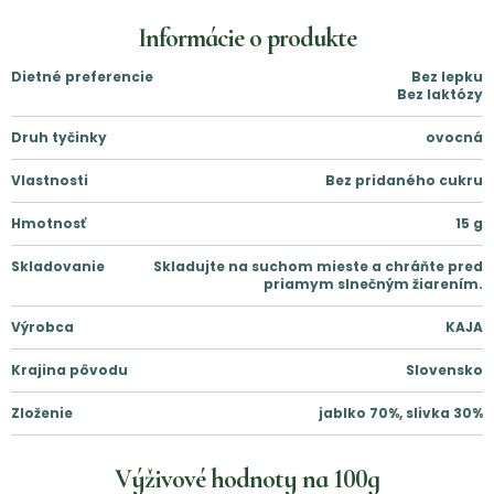
Informácie o produkte
Dietné preferencie
Bez lepku
Bez laktózy
Druh tyčinky
ovocná
Vlastnosti
Bez pridaného cukru
Hmotnosť
15
g
Skladovanie
Skladujte na suchom mieste a chráňte pred
priamym slnečným žiarením.
Výrobca
KAJA
Krajina pôvodu
Slovensko
Zloženie
jablko 70%, slivka 30%
Výživové hodnoty na
100g