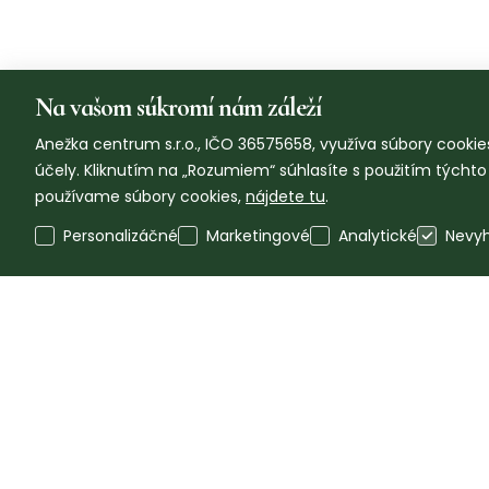
Na vašom súkromí nám záleží
Anežka centrum s.r.o., IČO 36575658, využíva súbory cookies
účely. Kliknutím na „Rozumiem“ súhlasíte s použitím týcht
používame súbory cookies,
nájdete tu
.
Personalizáčné
Marketingové
Analytické
Nevy