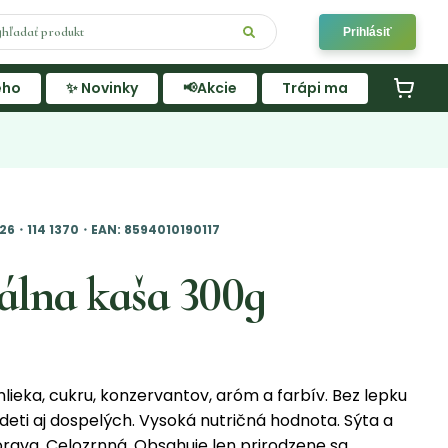
Prihlásiť
ého
✨ Novinky
📢Akcie
Trápi ma
26・114 1370・EAN: 8594010190117
álna kaša 300g
ieka, cukru, konzervantov, aróm a farbív. Bez lepku
deti aj dospelých. Vysoká nutričná hodnota. Sýta a
prava. Celozrnná. Obsahuje len prirodzene sa