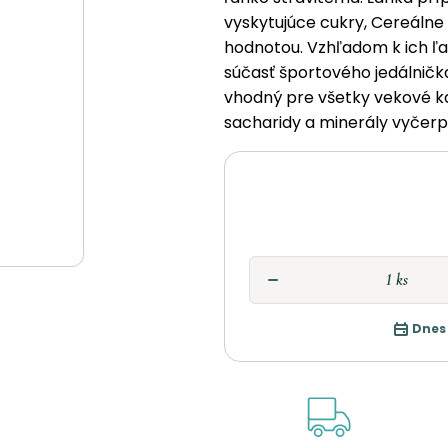
vyskytujúce cukry, Cereálne
hodnotou. Vzhľadom k ich ľah
súčasť športového jedálničk
vhodný pre všetky vekové ka
sacharidy a minerály vyčerp
Dnes