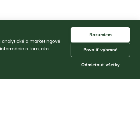
Rozumiem
na analytické a marketingové
 informácie o tom, ako
Povoliť vybrané
Odmietnuť všetky