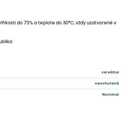
 vlhkosti do 75% a teplote do 30°C, vždy uzatvorené v
blika
cereálna
neochutená
Nominal