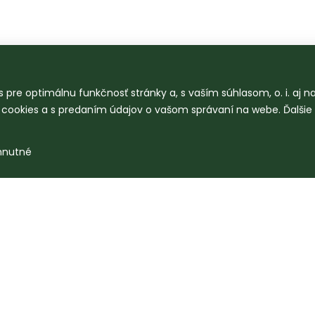
 pre optimálnu funkčnosť stránky a, s vaším súhlasom, o. i. aj 
o cookies a s predaním údajov o vašom správaní na webe. Ďalšie
hnutné