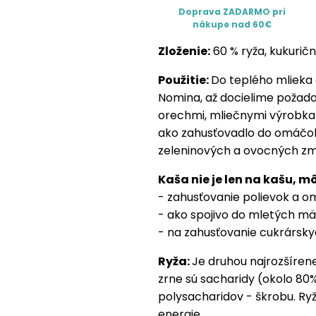
Doprava ZADARMO pri
nákupe nad 60€
Zloženie:
60 % ryža, kukurič
Použitie:
Do teplého mlieka
Nomina, až docielime požado
orechmi, mliečnymi výrobkam
ako zahusťovadlo do omáčok 
zeleninových a ovocných zm
Kaša nie je len na kašu, mô
- zahusťovanie polievok a 
- ako spojivo do mletých mä
- na zahusťovanie cukrársky
Ryža:
Je druhou najrozšírene
zrne sú sacharidy (okolo 80
polysacharidov - škrobu. Ry
energie.