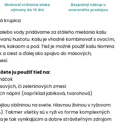
Možnosť vrátenia alebo
Bezpečný nákup u
výmeny do 14 dní
overeného predajcu
ná krupica
 alebo vody pridávame za stáleho miešania kašu
vanú hustotu. Kašu je vhodné kombinovať s ovocím,
i, kakaom a pod. Tiež je možné použiť kašu Nomina
a ciest a ďalej ako spojivo do mäsových,
esí.
žete ju použiť tiež na:
omáčok
sových, či zeleninových zmesí
ch náplní (napríklad jablková, tvarohová)
jšou obilninou na svete. Hlavnou živinou v ryžovom
%). Takmer všetky sú v ryži vo forme komplexných
ža je tak vynikajúcim a dobre stráviteľným zdrojom