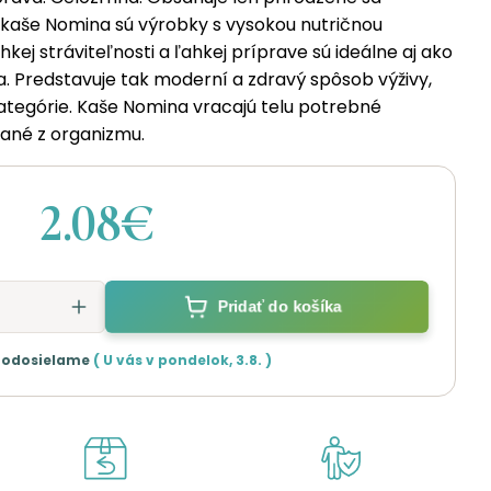
 kaše Nomina sú výrobky s vysokou nutričnou
kej stráviteľnosti a ľahkej príprave sú ideálne aj ako
a. Predstavuje tak moderní a zdravý spôsob výživy,
tegórie. Kaše Nomina vracajú telu potrebné
ané z organizmu.
2.08€
Pridať do košíka
 odosielame
( U vás v
pondelok
,
3.8.
)