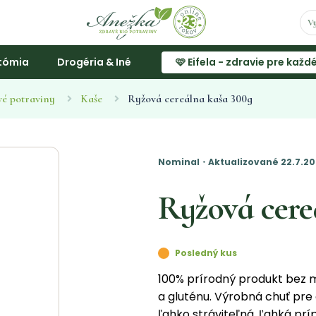
tómia
Drogéria & Iné
🩷 Eifela - zdravie pre každ
vé potraviny
Kaše
Ryžová cereálna kaša 300g
Nominal・Aktualizované 22.7.20
Ryžová cere
Posledný kus
100% prírodný produkt bez ml
a gluténu. Výrobná chuť pre 
ľahko stráviteľná. Ľahká prí