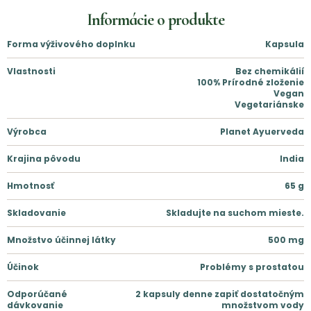
Informácie o produkte
Forma výživového doplnku
Kapsula
Vlastnosti
Bez chemikálií
100% Prírodné zloženie
Vegan
Vegetariánske
Výrobca
Planet Ayuerveda
Krajina pôvodu
India
Hmotnosť
65
g
Skladovanie
Skladujte na suchom mieste.
Množstvo účinnej látky
500
mg
Účinok
Problémy s prostatou
Odporúčané
2 kapsuly denne zapiť dostatočným
dávkovanie
množstvom vody