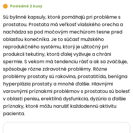
Posledné 2 kusy
Sú bylinné kapsuly, ktoré pomáhajú pri probléme s
prostatou. Prostata má veľkosť vlašského orecha a
nachádza sa pod močovým mechúrom tesne pred
oblasťou konečníka. Je to súčasť mužského
reprodukčného systému, ktorý je užitočný pri
produkcii tekutiny, ktorá ďalej vyživuje a chráni
spermie. S vekom má tendenciu rásť a ak sa zväčšuje,
spôsobuje rôzne zdravotné problémy. Rôzne
problémy prostaty sú rakovina, prostatitída, benígna
hyperplázia prostaty a mnohé ďalšie. Hlavnými
varovnými príznakmi problémov s prostatou sú bolesť
v oblasti penisu, erektilná dysfunkcia, dyzúria a ďalšie
príznaky, ktoré môžu narušiť každodennú aktivitu
pacienta.