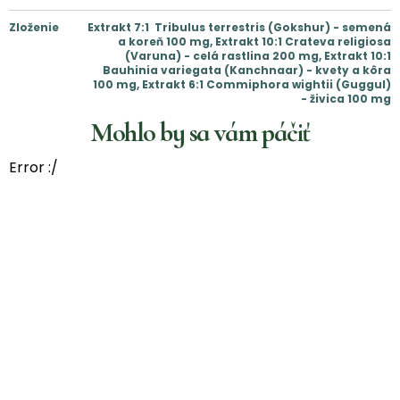
Zloženie
Extrakt 7:1 Tribulus terrestris (Gokshur) - semená
a koreň 100 mg, Extrakt 10:1 Crateva religiosa
(Varuna) - celá rastlina 200 mg, Extrakt 10:1
Bauhinia variegata (Kanchnaar) - kvety a kôra
100 mg, Extrakt 6:1 Commiphora wightii (Guggul)
- živica 100 mg
Mohlo by sa vám páčiť
Error :/