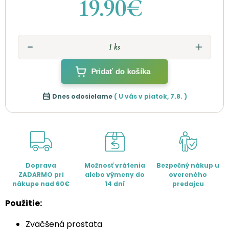
19.90€
Pridať do košíka
Dnes odosielame
( U vás v
piatok
,
7.8.
)
Doprava
Možnosť vrátenia
Bezpečný nákup u
ZADARMO pri
alebo výmeny do
overeného
nákupe nad 60€
14 dní
predajcu
Použitie:
Zväčšená prostata