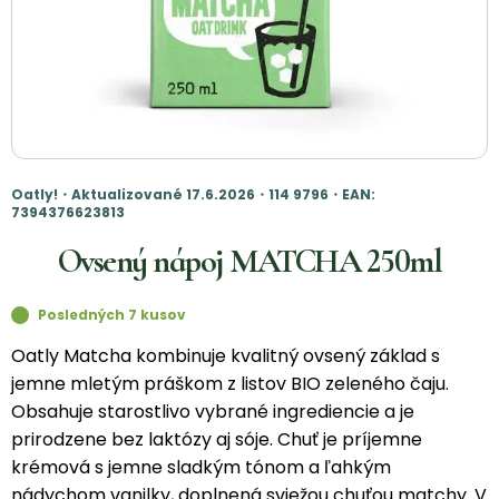
Oatly!・Aktualizované 17.6.2026・114 9796・EAN:
7394376623813
Ovsený nápoj MATCHA 250ml
Posledných 7 kusov
Oatly Matcha kombinuje kvalitný ovsený základ s
jemne mletým práškom z listov BIO zeleného čaju.
Obsahuje starostlivo vybrané ingrediencie a je
prirodzene bez laktózy aj sóje. Chuť je príjemne
krémová s jemne sladkým tónom a ľahkým
nádychom vanilky, doplnená sviežou chuťou matchy. V