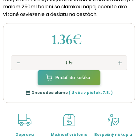
malom 250ml balení so slamkou nápoj oceníte ako
vítané osvieženie a desiatu na cestách.
1.36€
Pridať do košíka
Dnes odosielame
( U vás v
piatok
,
7.8.
)
Doprava
Možnosť vrátenia
Bezpečný nákup u