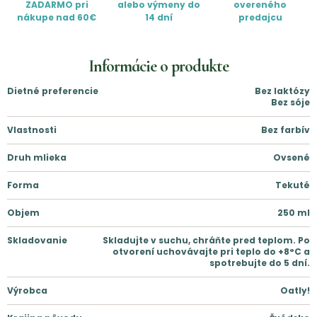
ZADARMO pri
alebo výmeny do
overeného
nákupe nad 60€
14 dní
predajcu
Informácie o produkte
Dietné preferencie
Bez laktózy
Bez sóje
Vlastnosti
Bez farbív
Druh mlieka
Ovsené
Forma
Tekuté
Objem
250
ml
Skladovanie
Skladujte v suchu, chráňte pred teplom. Po
otvorení uchovávajte pri teplo do +8°C a
spotrebujte do 5 dní.
Výrobca
Oatly!