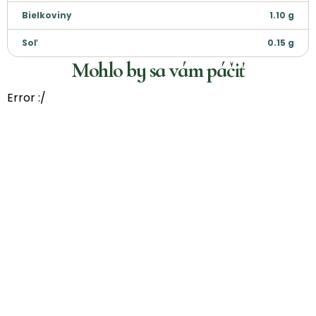
Bielkoviny
1.10
g
Soľ
0.15
g
Mohlo by sa vám páčiť
Error :/