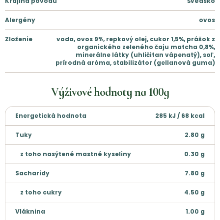
Krajina pôvodu
Švédsko
Alergény
ovos
Zloženie
voda, ovos 9%, repkový olej, cukor 1,5%, prášok z
organického zeleného čaju matcha 0,8%,
minerálne látky (uhličitan vápenatý), soľ,
prírodná aróma, stabilizátor (gellanová guma)
Výživové hodnoty na
100g
Energetická hodnota
285 kJ / 68 kcal
Tuky
2.80
g
z toho nasýtené mastné kyseliny
0.30
g
Sacharidy
7.80
g
z toho cukry
4.50
g
Vláknina
1.00
g