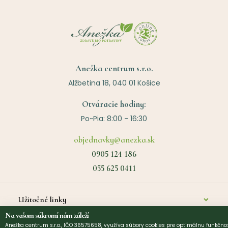
Anežka centrum s.r.o.
Alžbetina 18, 040 01 Košice
Otváracie hodiny:
Po~Pia: 8:00 - 16:30
objednavky@anezka.sk
0905 124 186
055 625 0411
Užitočné linky
Na vašom súkromí nám záleží
O nás
Anežka centrum s.r.o., IČO 36575658, využíva súbory cookies pre optimálnu funkčnos
©
2026
Anezka centrum s.r.o. | Design by
Narative