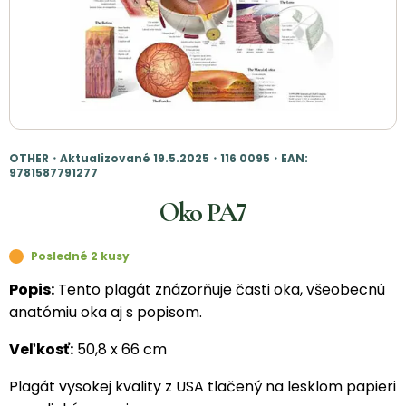
OTHER・Aktualizované 19.5.2025・116 0095・EAN:
9781587791277
Oko PA7
Posledné 2 kusy
Popis:
Tento plagát znázorňuje časti oka, všeobecnú
anatómiu oka aj s popisom.
Veľkosť:
50,8 x 66 cm
Plagát vysokej kvality z USA tlačený na lesklom papieri