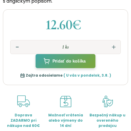
s anglickým popisom.
12.60€
Pridať do košíka
Zajtra odosielame
( U vás v
pondelok
,
3.8.
)
Doprava
Možnosť vrátenia
Bezpečný nákup u
ZADARMO pri
alebo výmeny do
overeného
nákupe nad 60€
14 dní
predajcu