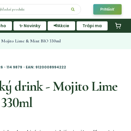
Prihlásiť
ého
✨ Novinky
📢Akcie
Trápi ma
- Mojito Lime & Mint BIO 330ml
026・114 9879・EAN: 9120008994222
ký drink - Mojito Lime
 330ml