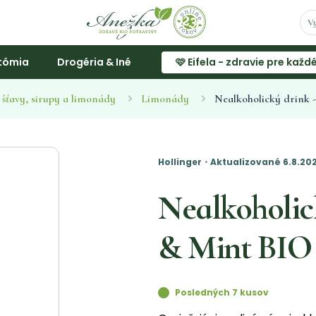
tómia
Drogéria & Iné
🩷 Eifela - zdravie pre každ
 šťavy, sirupy a limonády
Limonády
Nealkoholický drink 
Hollinger・Aktualizované 6.8.2
Nealkoholic
& Mint BIO
Posledných 7 kusov