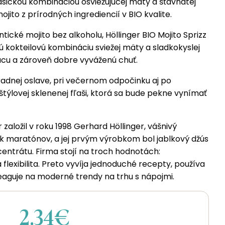
klasickou kombináciou osviežujúcej mäty a šťavnatej
jito z prírodných ingrediencií v BIO kvalite.
ické mojito bez alkoholu, Höllinger BIO Mojito Sprizz
kú kokteilovú kombináciu sviežej mäty a sladkokyslej
júcu a zároveň dobre vyváženú chuť.
radnej oslave, pri večernom odpočinku aj po
týlovej sklenenej fľaši, ktorá sa bude pekne vynímať
založil v roku 1998 Gerhard Höllinger, vášnivý
ík maratónov, a jej prvým výrobkom bol jablkový džús
ncentrátu. Firma stojí na troch hodnotách:
flexibilita. Preto vyvíja jednoduché recepty, používa
reaguje na moderné trendy na trhu s nápojmi.
2.34€