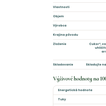
Vlastnosti
Objem
Výrobca
Krajina pôvodu
Zloženie
Cukor*, vo
uhliči
ar
Skladovanie
Skladujte n
Výživové hodnoty na
10
Energetická hodnota
Tuky