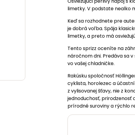
Osviežujúci perlivý nápoj s 
limetky. V podstate nealko mo
Keď sa rozhodnete pre autent
je dobrá voľba. Spája klasic
limetky, a preto má osviežu
Tento sprizz oceníte na záh
náročnom dni. Predáva sa v š
vo vašej chladničke.
Rakúsku spoločnosť Höllinger 
cyklista, horolezec a účastn
z vylisovanej šťavy, nie z ko
jednoduchosť, prirodzenosť a 
prírodné suroviny a rýchlo 