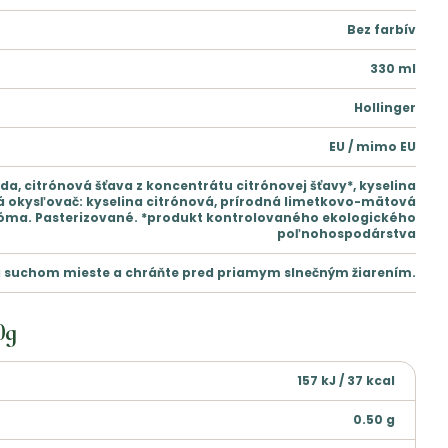
Bez farbív
330
ml
Hollinger
EU / mimo EU
da, citrónová šťava z koncentrátu citrónovej šťavy*, kyselina
tá okysľovač: kyselina citrónová, prírodná limetkovo-mätová
óma. Pasterizované. *produkt kontrolovaného ekologického
poľnohospodárstva
a suchom mieste a chráňte pred priamym slnečným žiarením.
0g
157 kJ / 37 kcal
0.50
g