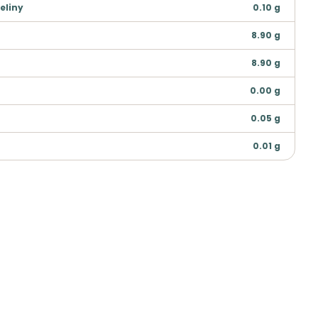
eliny
0.10
g
8.90
g
8.90
g
0.00
g
0.05
g
0.01
g