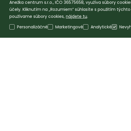
Anežka centrum s.r.o., IČO 36575658, využíva súbory cookies
účely. Kliknutím na „Rozumiem“ súhlasíte s použitím týcht
používame súbory cookies,
nájdete tu
.
Personalizáčné
Marketingové
Analytické
Nevy