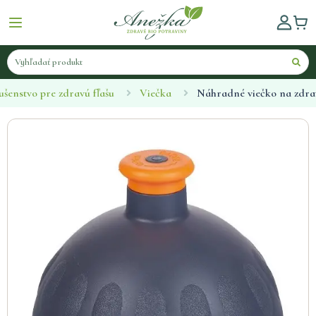
ušenstvo pre zdravú fľašu
Viečka
Náhradné viečko na zdrav