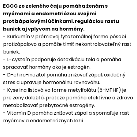
EGCG zo zeleného čaju pomáha ženám s
myómami a endometriózou svojimi
protizápalovými účinkami. reguláciou rastu
buniek aj vplyvom na hormóny.
- Kurkumín v prémiovej fytozomálnej forme pôsobí
protizápalovo a pomôže tlmiť nekontrolovateľný rast
buniek.
- L-cysteín podporuje detoxikáciu tela a pomáha
spracovať hormóny ako je estrogén.
- D-chiro-inozitol pomáha znižovať zápal, oxidačný
stres a upravuje hormonálnu rovnováhu.
- Kyselina listová vo forme metylfolátu (5-MTHF) je
pre ženy dôležitá, pretože pomáha efektívne a zdravo
metabolizovať prebytočné estrogény.
- Vitamín D pomáha znižovať zápal a spomaľuje rast
myómov a endometrióznych lézií.