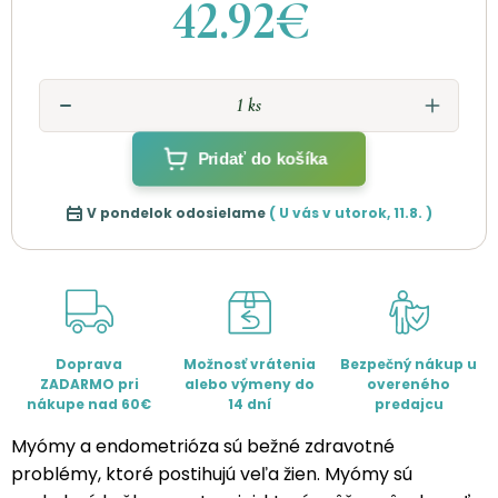
42.92€
Pridať do košíka
V pondelok odosielame
( U vás v
utorok
,
11.8.
)
Doprava
Možnosť vrátenia
Bezpečný nákup u
ZADARMO pri
alebo výmeny do
overeného
nákupe nad 60€
14 dní
predajcu
Myómy a endometrióza sú bežné zdravotné
problémy, ktoré postihujú veľa žien. Myómy sú