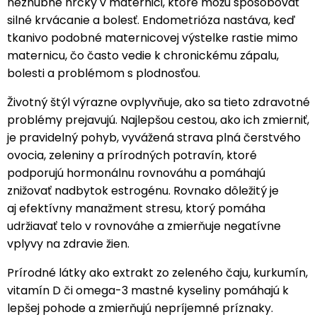
nezhubné hrčky v maternici, ktoré môžu spôsobovať
silné krvácanie a bolesť. Endometrióza nastáva, keď
tkanivo podobné maternicovej výstelke rastie mimo
maternicu, čo často vedie k chronickému zápalu,
bolesti a problémom s plodnosťou.
Životný štýl výrazne ovplyvňuje, ako sa tieto zdravotné
problémy prejavujú. Najlepšou cestou, ako ich zmierniť,
je pravidelný pohyb, vyvážená strava plná čerstvého
ovocia, zeleniny a prírodných potravín, ktoré
podporujú hormonálnu rovnováhu a pomáhajú
znižovať nadbytok estrogénu. Rovnako dôležitý je
aj efektívny manažment stresu, ktorý pomáha
udržiavať telo v rovnováhe a zmierňuje negatívne
vplyvy na zdravie žien.
Prírodné látky ako extrakt zo zeleného čaju, kurkumín,
vitamín D či omega-3 mastné kyseliny pomáhajú k
lepšej pohode a zmierňujú nepríjemné príznaky.