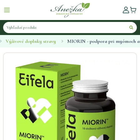
Výživové doplnky stravy
MIORIN - podpora pri myómoch a 