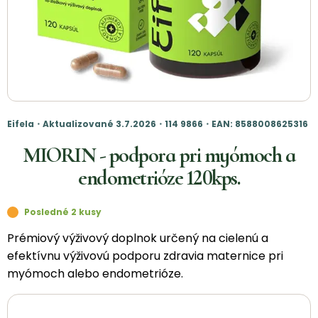
Eifela・Aktualizované 3.7.2026・114 9866・EAN: 8588008625316
MIORIN - podpora pri myómoch a
endometrióze 120kps.
Posledné 2 kusy
Prémiový výživový doplnok určený na cielenú a
efektívnu výživovú podporu zdravia maternice pri
myómoch alebo endometrióze.