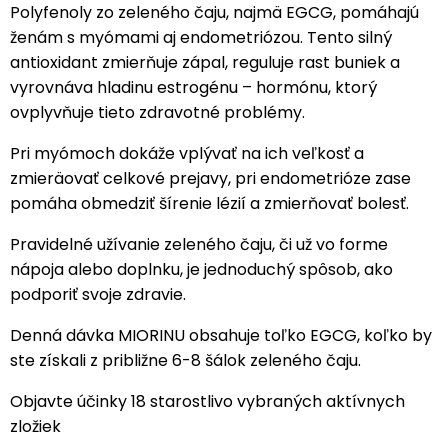
Polyfenoly zo zeleného čaju, najmä EGCG, pomáhajú
ženám s myómami aj endometriózou. Tento silný
antioxidant zmierňuje zápal, reguluje rast buniek a
vyrovnáva hladinu estrogénu – hormónu, ktorý
ovplyvňuje tieto zdravotné problémy.
Pri myómoch dokáže vplývať na ich veľkosť a
zmieräovať celkové prejavy, pri endometrióze zase
pomáha obmedziť šírenie lézií a zmierňovať bolesť.
Pravidelné užívanie zeleného čaju, či už vo forme
nápoja alebo doplnku, je jednoduchý spôsob, ako
podporiť svoje zdravie.
Denná dávka MIORINU obsahuje toľko EGCG, koľko by
ste získali z približne 6-8 šálok zeleného čaju.
Objavte účinky 18 starostlivo vybraných aktívnych
zložiek