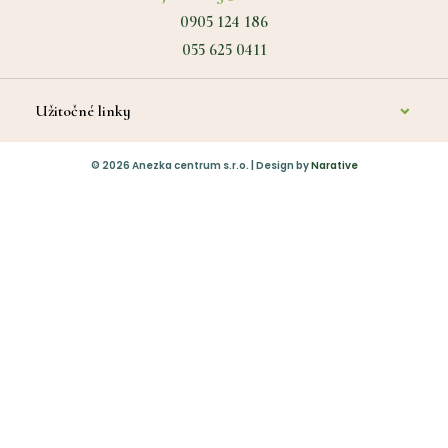
0905 124 186
055 625 0411
Užitočné linky
O nás
©
2026
Anezka centrum s.r.o. | Design by
Narative
Kontakt
Diagnostika a poradenstvo
Platba
Vrátenie tovaru
Obchodné podmienky
Ochrana osobných údajov
Potraviny & Výživa
Kozmetika