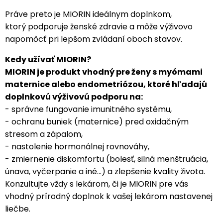
Práve preto je MIORIN ideálnym doplnkom,
ktorý podporuje ženské zdravie a môže výživovo
napomôcť pri lepšom zvládaní oboch stavov.
Kedy užívať MIORIN?
MIORIN je produkt vhodný pre ženy s myómami
maternice alebo endometriózou, ktoré hľadajú
doplnkovú výživovú podporu na:
- správne fungovanie imunitného systému,
- ochranu buniek (maternice) pred oxidačným
stresom a zápalom,
- nastolenie hormonálnej rovnováhy,
- zmiernenie diskomfortu (bolesť, silná menštruácia,
únava, vyčerpanie a iné...) a zlepšenie kvality života.
Konzultujte vždy s lekárom, či je MIORIN pre vás
vhodný prírodný doplnok k vašej lekárom nastavenej
liečbe.