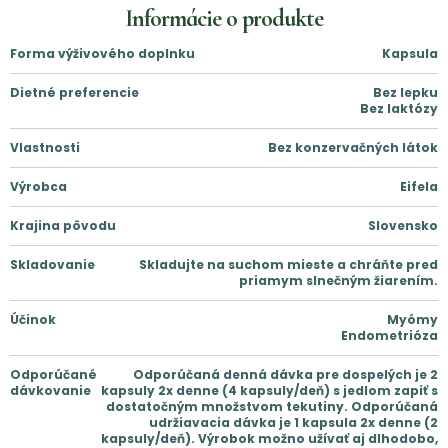
Informácie o produkte
Forma výživového doplnku
Kapsula
Dietné preferencie
Bez lepku
Bez laktózy
Vlastnosti
Bez konzervačných látok
Výrobca
Eifela
Krajina pôvodu
Slovensko
Skladovanie
Skladujte na suchom mieste a chráňte pred
priamym slnečným žiarením.
Účinok
Myómy
Endometrióza
Odporúčané
Odporúčaná denná dávka pre dospelých je 2
dávkovanie
kapsuly 2x denne (4 kapsuly/deň) s jedlom zapiť s
dostatočným množstvom tekutiny. Odporúčaná
udržiavacia dávka je 1 kapsula 2x denne (2
kapsuly/deň). Výrobok možno užívať aj dlhodobo,