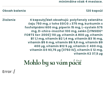
minimálne však 4 mesiace.
Obsah balenia
120 kapsúl
Zloženie
4 kapsuly/deň obsahujú: polyfenoly zeleného
čaju 750 mg, z toho EGCG ≥ 375 mg, kurkumín s
fosfolipidmi 600 mg, piperín 15 mg, L-cysteín 575
mg, D-chiro-inozitol 100 mg, selén (LYNSIDE®
FORTE Se+ 2000) 110 μg, vitamín A 800 μg, vitamín
B1 1,1 mg, vitamín B2 1,4 mg, vitamín B3 16 mg,
vitamín B5 6 mg, vitamín B6 9,8 mg, vitamín B9
400 μg, vitamín B12 5 μg, vitamín C 400 mg,
vitamín D3 93,75 μg (3750 IU), vitamín E 12 mg,
vitamín K2 37,5 μg
Mohlo by sa vám páčiť
Error :/