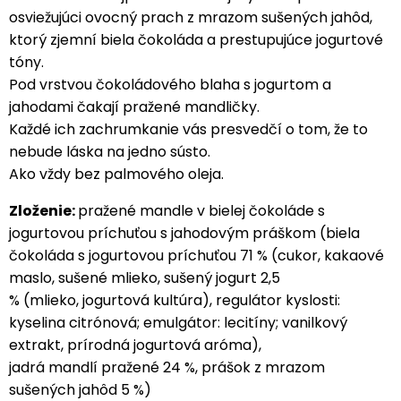
osviežujúci ovocný prach z mrazom sušených jahôd,
ktorý zjemní biela čokoláda a prestupujúce jogurtové
tóny.
Pod vrstvou čokoládového blaha s jogurtom a
jahodami čakají pražené mandličky.
Každé ich zachrumkanie vás presvedčí o tom, že to
nebude láska na jedno sústo.
Ako vždy bez palmového oleja.
Zloženie:
pražené mandle v bielej čokoláde s
jogurtovou príchuťou s jahodovým práškom (biela
čokoláda s jogurtovou príchuťou 71 % (cukor, kakaové
maslo, sušené mlieko, sušený jogurt 2,5
% (mlieko, jogurtová kultúra), regulátor kyslosti:
kyselina citrónová; emulgátor: lecitíny; vanilkový
extrakt, prírodná jogurtová aróma),
jadrá mandlí pražené 24 %, prášok z mrazom
sušených jahôd 5 %)