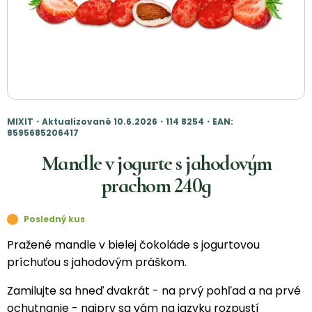
MIXIT・Aktualizované 10.6.2026・114 8254・EAN:
8595685206417
Mandle v jogurte s jahodovým
prachom 240g
Posledný kus
Pražené mandle v bielej čokoláde s jogurtovou
príchuťou s jahodovým práškom.
Zamilujte sa hneď dvakrát - na prvý pohľad a na prvé
ochutnanie - najprv sa vám na jazyku rozpustí