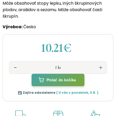
Môže obsahovať stopy lepku, iných škrupinových
plodov, arašidov a sezamu. Môže obsahovať časti
škrupín.
Výrobca:
Česko
10.21€
Pridať do košíka
Zajtra odosielame
( U vás v
pondelok
,
3.8.
)