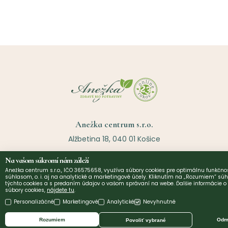
Anežka centrum s.r.o.
Alžbetina 18, 040 01 Košice
Otváracie hodiny:
Na vašom súkromí nám záleží
Anežka centrum s.r.o., IČO 36575658, využíva súbory cookies pre optimálnu funkčnos
Po~Pia: 8:00 - 16:30
súhlasom, o. i. aj na analytické a marketingové účely. Kliknutím na „Rozumiem“ súh
týchto cookies a s predaním údajov o vašom správaní na webe. Ďalšie informácie 
súbory cookies,
nájdete tu
.
objednavky@anezka.sk
Personalizáčné
Marketingové
Analytické
Nevyhnutné
0905 124 186
Rozumiem
Odmi
Povoliť vybrané
055 625 0411