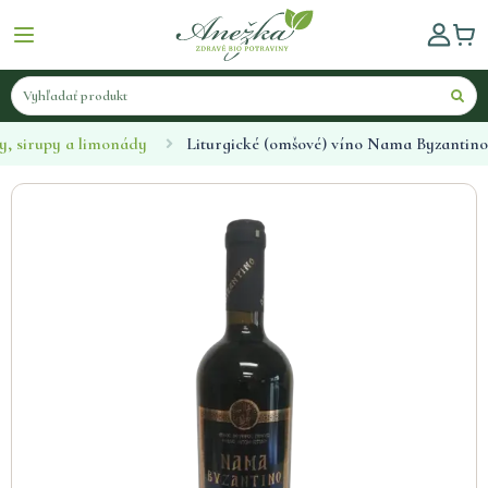
y, sirupy a limonády
Liturgické (omšové) víno Nama Byzantino