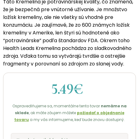
Táto Kremelina je potravinárskej kvality, čo znamená,
že je bezpečná pre vnútorné užívanie. Je množstvo
ložísk kremeliny, ale nie všetky sú vhodné pre
konzumáciu. Je zaujímavé, že zo 600 známych ložísk
kremeliny v Amerike, len štyri sú hodnotené ako
“potravinárske” podľa štandardov FDA. Okrem toho
Health Leads Kremelina pochádza zo sladkovodného
zdroja. Vďaka tomu sa vytvárajú tvrdšie a ostrejšie
fragmenty v porovnaní so zdrojom zo slanej vody.
5.49€
Ospravedlňujeme sa, momentálne tento tovar
nemáme na
sklade
, ak máte záujem môžete
požiadať o objednanie
tovaru
a my vás informujeme, keď bude znovu dostupný.