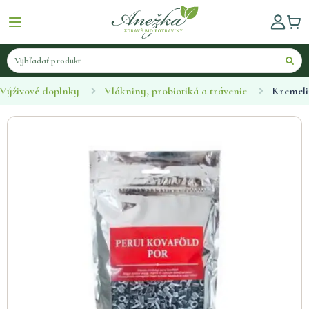
Výživové doplnky
Vlákniny, probiotiká a trávenie
Kremeli