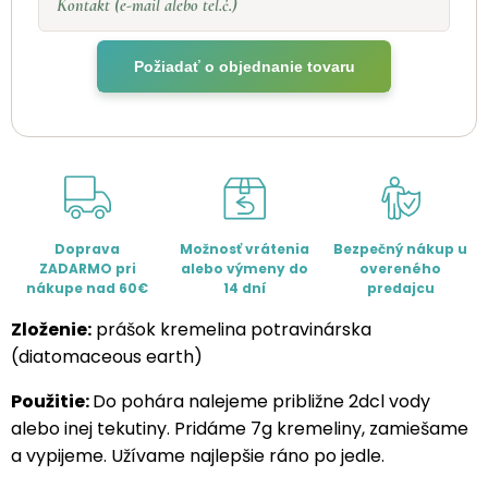
Kontakt (e-mail alebo tel.č.)
Požiadať o objednanie tovaru
Doprava
Možnosť vrátenia
Bezpečný nákup u
ZADARMO pri
alebo výmeny do
overeného
nákupe nad 60€
14 dní
predajcu
Zloženie:
prášok kremelina potravinárska
(diatomaceous earth)
Použitie:
Do pohára nalejeme približne 2dcl vody
alebo inej tekutiny. Pridáme 7g kremeliny, zamiešame
a vypijeme. Užívame najlepšie ráno po jedle.