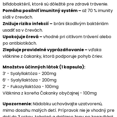
bifidobaktérií, ktoré sú dôležité pre zdravé trávenie.
Pomáha posilniť imunitný systém –
až 70 % imunity
sídli v črevách.
Znižuje riziko infekcií –
bráni škodlivým baktériám
usadiť sa v črevách.
Upokojuje črevá –
vhodné pri citlivom trávení alebo
po antibiotikách.
Zlepšuje pravidelné vyprázdňovanie –
vďaka
vláknine z čakanky, ktorá podporuje pohyb čriev.
Množstvo účinných látok (1 kapsula):
3’ - Syalyllaktóza - 200mg
6’ - Syalyllaktóza - 200mg
2’ - Fukozyllaktóza - 100mg
Vláknina z koreňa Čakanky obyčajnej - 100mg
Upozornenie:
Nádobku uchovávajte uzatvorenú,
mimo dosahu malých detí. Prípravok nie je vhodný pre
deti do 3 rokov, tehotné a dojčiace ženy po konzultácii