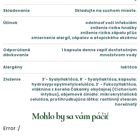
Skladovanie
Skladujte na suchom mieste.
Účinok
odolnosť voči infekciám
zníženie rizika hnačky
zníženie rizika zápalu pľúc
zmiernenie alergií, zápalov a atopického ekzému
Odporúčané
1 kapsula denne zapiť dostatočným
dávkovanie
množstvom vody
Alergény
laktóza
Zloženie
3’- Syalyllaktóza, 6’ - Syalyllaktóza, kapsula:
hydroxypropylmetylcelulóza, 2’ - Fukozyllaktóza,
vláknina z koreňa Čakanky obyčajnej (Cichorium
intybus), objemové činidlo: mikrokryštalická
celulóza, protihrudkujúca látka: rastlinný stearan
horečnatý
Mohlo by sa vám páčiť
Error :/