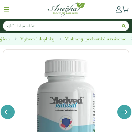
ýživa
Výživové doplnky
Vlákniny, probiotiká a trávenie