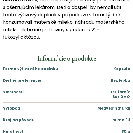
s ošetrujúcim lekárom. Deti a dospelí by nemali užiť
tento výživový doplnok v prípade, že v ten istý deň
konzumovali materské mlieko, náhradu materského
mlieka alebo iné potraviny s pridanou 2‘ –
fukozyllaktózou.
Informácie o produkte
Forma výživového doplnku
Kapsula
Dietné preferencie
Bez lepku
Vlastnosti
Bez farbív
Bez GMO
Výrobca
Medveď natural
Krajina pôvodu
mimo EU
Hmotnosť
30
g