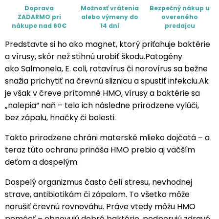
Doprava
Možnosť vrátenia
Bezpečný nákup u
ZADARMO pri
alebo výmeny do
overeného
nákupe nad 60€
14 dní
predajcu
Predstavte si ho ako magnet, ktorý priťahuje baktérie
a vírusy, skôr než stihnú urobiť škodu.Patogény
ako Salmonela, E. coli, rotavírus či norovírus sa bežne
snažia prichytiť na črevnú sliznicu a spustiť infekciu.Ak
je však v čreve prítomné HMO, vírusy a baktérie sa
„nalepia“ naň – telo ich následne prirodzene vylúči,
bez zápalu, hnačky či bolesti.
Takto prirodzene chráni materské mlieko dojčatá – a
teraz túto ochranu prináša HMO prebio aj väčším
deťom a dospelým.
Dospelý organizmus často čelí stresu, nevhodnej
strave, antibiotikám či zápalom. To všetko môže
narušiť črevnú rovnováhu. Práve vtedy môžu HMO
pomôcť – obnovujú dobré baktérie, podporujú zdravé