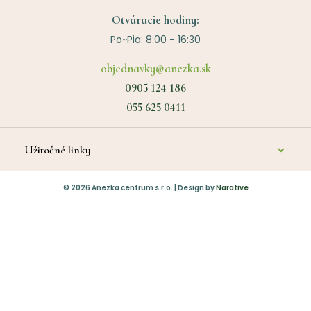
Otváracie hodiny:
Po~Pia: 8:00 - 16:30
objednavky@anezka.sk
0905 124 186
055 625 0411
Užitočné linky
O nás
©
2026
Anezka centrum s.r.o. | Design by
Narative
Kontakt
Diagnostika a poradenstvo
Platba
Vrátenie tovaru
Obchodné podmienky