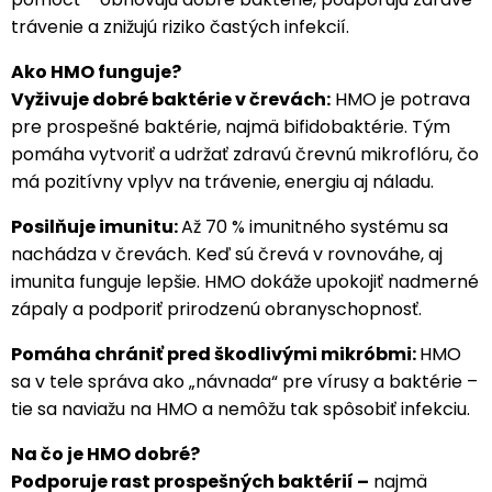
trávenie a znižujú riziko častých infekcií.
Ako HMO funguje?
Vyživuje dobré baktérie v črevách:
HMO je potrava
pre prospešné baktérie, najmä bifidobaktérie. Tým
pomáha vytvoriť a udržať zdravú črevnú mikroflóru, čo
má pozitívny vplyv na trávenie, energiu aj náladu.
Posilňuje imunitu:
Až 70 % imunitného systému sa
nachádza v črevách. Keď sú črevá v rovnováhe, aj
imunita funguje lepšie. HMO dokáže upokojiť nadmerné
zápaly a podporiť prirodzenú obranyschopnosť.
Pomáha chrániť pred škodlivými mikróbmi:
HMO
sa v tele správa ako „návnada“ pre vírusy a baktérie –
tie sa naviažu na HMO a nemôžu tak spôsobiť infekciu.
Na čo je HMO dobré?
Podporuje rast prospešných baktérií –
najmä