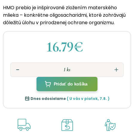
HMO prebio je inšpirované zložením materského
mlieka – konkrétne oligosacharidmi, ktoré zohrávajú
dôležitú úlohu v prirodzenej ochrane organizmu.
16.79€
Pridať do košíka
Dnes odosielame
( U vás v
piatok
,
7.8.
)