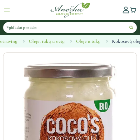
otraviny
Oleje, tuky a octy
Oleje a tuky
Kokosový ole