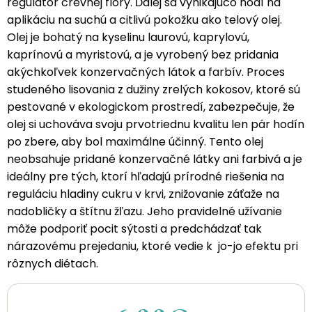
regulátor črevnej flóry. Ďalej sa vynikajúco hodí na
aplikáciu na suchú a citlivú pokožku ako telový olej.
Olej je bohatý na kyselinu laurovú, kaprylovú,
kaprínovú a myristovú, a je vyrobený bez pridania
akýchkoľvek konzervačných látok a farbív. Proces
studeného lisovania z dužiny zrelých kokosov, ktoré sú
pestované v ekologickom prostredí, zabezpečuje, že
olej si uchováva svoju prvotriednu kvalitu len pár hodín
po zbere, aby bol maximálne účinný. Tento olej
neobsahuje pridané konzervačné látky ani farbivá a je
ideálny pre tých, ktorí hľadajú prírodné riešenia na
reguláciu hladiny cukru v krvi, znižovanie záťaže na
nadobličky a štítnu žľazu. Jeho pravidelné užívanie
môže podporiť pocit sýtosti a predchádzať tak
nárazovému prejedaniu, ktoré vedie k jo-jo efektu pri
rôznych diétach.