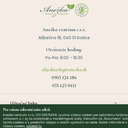
Anežka centrum s.r.o.
Alžbetina 18, 040 01 Košice
Otváracie hodiny:
Po~Pia: 8:00 - 16:30
objednavky@anezka.sk
0905 124 186
055 625 0411
Užitočné linky
Na vašom súkromí nám záleží
Anežka centrum s.r.o., IČO 36575658, využíva súbory cookies pre optimálnu funkčnos
O nás
súhlasom, o. i. aj na analytické a marketingové účely. Kliknutím na „Rozumiem“ súh
©
2026
Anezka centrum s.r.o. | Design by
Narative
týchto cookies a s predaním údajov o vašom správaní na webe. Ďalšie informácie 
súbory cookies,
nájdete tu
.
Kontakt