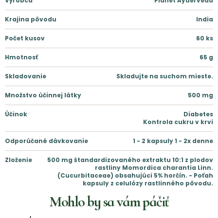
Výrobca
Planet Ayuerveda
Krajina pôvodu
India
Počet kusov
60
ks
Hmotnosť
65
g
Skladovanie
Skladujte na suchom mieste.
Množstvo účinnej látky
500
mg
Účinok
Diabetes
Kontrola cukru v krvi
Odporúčané dávkovanie
1 - 2 kapsuly 1 - 2x denne
Zloženie
500 mg štandardizovaného extraktu 10:1 z plodov
rastliny Momordica charantia Linn.
(Cucurbitaceae) obsahujúci 5% horčín. - Poťah
kapsuly z celulózy rastlinného pôvodu.
Mohlo by sa vám páčiť