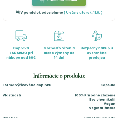
V pondelok odosielame
( U vás v
utorok
,
11.8.
)
Doprava
Možnosť vrátenia
Bezpečný nákup u
ZADARMO pri
alebo výmeny do
overeného
nákupe nad 60€
14 dní
predajcu
Informácie o produkte
Forma výživového doplnku
Kapsula
Vlastnosti
100% Prírodné zloženie
Bez chemikálií
Vegan
Vegetariánske