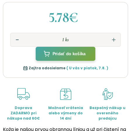
5.78€
Pridať do košíka
Zajtra odosielame
( U vás v
piatok
,
7.8.
)
Doprava
Možnosť vrátenia
Bezpečný nákup u
ZADARMO pri
alebo výmeny do
overeného
nákupe nad 60€
14 dní
predajcu
Koža je našou prvou obrannou líniou a už pri čistení na