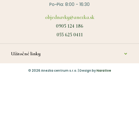
Po~Pia: 8:00 - 16:30
objednavky@anezka.sk
0905 124 186
055 625 0411
Užitočné linky
O nás
©
2026
Anezka centrum s.r.o. | Design by
Narative
Kontakt
Diagnostika a poradenstvo
Platba
Vrátenie tovaru
Obchodné podmienky
Ochrana osobných údajov