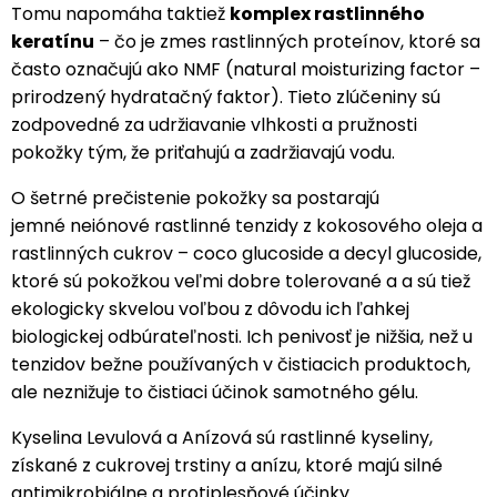
Tomu napomáha taktiež
komplex rastlinného
keratínu
– čo je zmes rastlinných proteínov, ktoré sa
často označujú ako NMF (natural moisturizing factor –
prirodzený hydratačný faktor). Tieto zlúčeniny sú
zodpovedné za udržiavanie vlhkosti a pružnosti
pokožky tým, že priťahujú a zadržiavajú vodu.
O šetrné prečistenie pokožky sa postarajú
jemné neiónové rastlinné tenzidy z kokosového oleja a
rastlinných cukrov – coco glucoside a decyl glucoside,
ktoré sú pokožkou veľmi dobre tolerované a a sú tiež
ekologicky skvelou voľbou z dôvodu ich ľahkej
biologickej odbúrateľnosti. Ich penivosť je nižšia, než u
tenzidov bežne používaných v čistiacich produktoch,
ale neznižuje to čistiaci účinok samotného gélu.
Kyselina Levulová a Anízová sú rastlinné kyseliny,
získané z cukrovej trstiny a anízu, ktoré majú silné
antimikrobiálne a protiplesňové účinky.