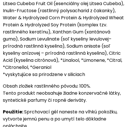
Litsea Cubeba Fruit Oil (esenciálny olej Litsea Cubeba),
Inulin-Fructose (rastlinný polysacharid z čakanky),
Water & Hydrolyzed Corn Protein & Hydrolyzed Wheat
Protein & Hydrolyzed Soy Protein (komplex tzv.
rastlinného keratínu), Xanthan Gum (xantánová
guma), Sodium Levulinate (soľ kyseliny levulovej–
prírodná rastlinná kyselina), Sodium anisate (soľ
kyseliny anízovej – prírodná rastlinná kyselina), Citric
Acid (kyselina citrónová), *Linalool, *Limonene, *Citral,
*Citronellol, *Geraniol
*vyskytujúce sa prirodzene v siliciach
Obsah zložiek rastlinného pôvodu: 100%.
Tento produkt neobsahuje žiadne konzervačné látky,
syntetické parfumy či ropné deriváty.
Použitie:
Sprchovací gél naneste na vlhkú pokožku,
vytvorte jemnú penu a po umytí telo dôkladne
opláchnite.