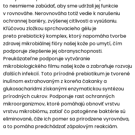
to nesmieme zabúdať, aby sme udržali jej funkcie
v rovnováhe. Nerovnováha totiž vedie k narušeniu
ochrannej bariéry, zvýšenej citlivosti a vysúšaniu.
Kľúčovou zložkou sprchovacieho gélu je
preto prebiotický komplex, ktorý napomáha tvorbe
zdravej mikrobiálnej flóry našej kože po umytí, čím
podporuje zlepšenie jej obranyschopnosti.
Preukázateľne podporuje vytváranie
mikrobiologického filmu našej kože a zabraňuje rozvoju
ďalších infekcií. Toto prírodné prebiotikum je tvorené
inulínom extrahovaným z koreňa čakanky a
glukosacharidmi získanými enzymatickou syntézou
prírodných cukrov. Podporuje rast ochranných
mikroorganizmov, ktoré pomáhajú obnoviť vrstvu
vrstvu mikrobiómu, zatiaľ čo patogénne baktérie sú
eliminované, čiže ich pomer sa prirodzene vyrovnáva,
a to pomáha predchádzať zápalovým reakciám.