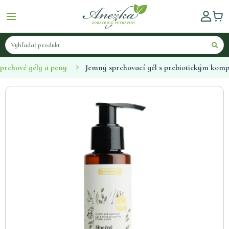
prchové gély a peny
Jemný sprchovací gél s prebiotickým kom