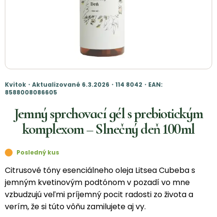
Kvitok・Aktualizované 6.3.2026・114 8042・EAN:
8588008086605
Jemný sprchovací gél s prebiotickým
komplexom – Slnečný deň 100ml
Posledný kus
Citrusové tóny esenciálneho oleja Litsea Cubeba s
jemným kvetinovým podtónom v pozadí vo mne
vzbudzujú veľmi príjemný pocit radosti zo života a
verím, že si túto vôňu zamilujete aj vy.