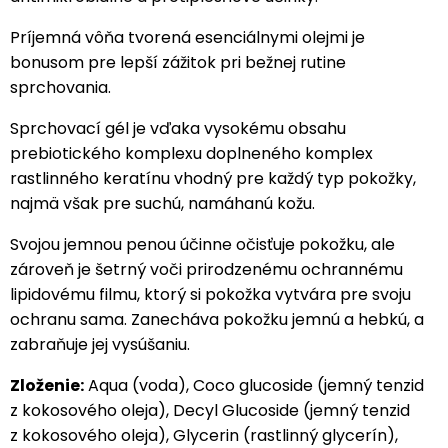
Príjemná vôňa tvorená esenciálnymi olejmi je
bonusom pre lepší zážitok pri bežnej rutine
sprchovania.
Sprchovací gél je vďaka vysokému obsahu
prebiotického komplexu doplneného komplex
rastlinného keratínu vhodný pre každý typ pokožky,
najmä však pre suchú, namáhanú kožu.
Svojou jemnou penou účinne očisťuje pokožku, ale
zároveň je šetrný voči prirodzenému ochrannému
lipidovému filmu, ktorý si pokožka vytvára pre svoju
ochranu sama. Zanecháva pokožku jemnú a hebkú, a
zabraňuje jej vysúšaniu.
Zloženie:
Aqua (voda), Coco glucoside (jemný tenzid
z kokosového oleja), Decyl Glucoside (jemný tenzid
z kokosového oleja), Glycerin (rastlinný glycerín),