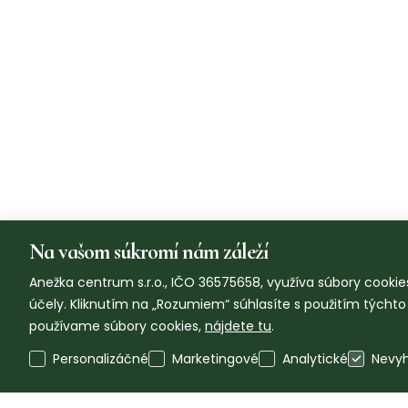
Na vašom súkromí nám záleží
Anežka centrum s.r.o., IČO 36575658, využíva súbory cookies
účely. Kliknutím na „Rozumiem“ súhlasíte s použitím týcht
používame súbory cookies,
nájdete tu
.
Personalizáčné
Marketingové
Analytické
Nevy