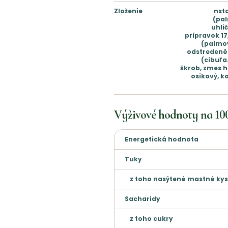
Zloženie
nst
(pal
uhli
prípravok 17
(palmov
odstredené 
(cibuľa
škrob, zmes h
osikový, k
Výživové hodnoty na
10
Energetická hodnota
Tuky
z toho nasýtené mastné kys
Sacharidy
z toho cukry