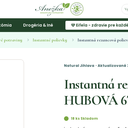
tómia
Drogéria & Iné
🩷 Eifela - zdravie pre každ
vé potraviny
Instantné polievky
Instantná rezancová pol
Natural Jihlava・Aktualizované 
Instantná r
HUBOVÁ 6
18 ks Skladom