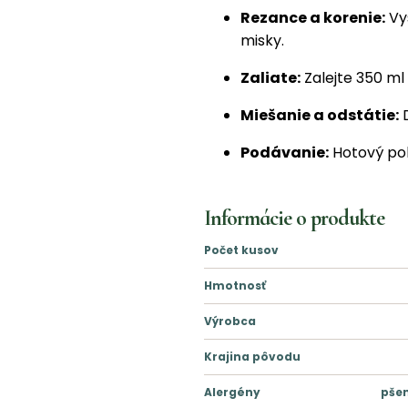
Rezance a korenie:
Vy
misky.
Zaliate:
Zalejte 350 ml 
Miešanie a odstátie:
D
Podávanie:
Hotový pok
Informácie o produkte
Počet kusov
Hmotnosť
Výrobca
Krajina pôvodu
Alergény
pšen