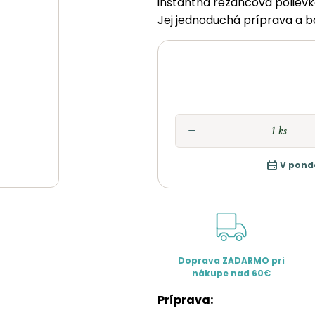
instantná rezancová polievk
Jej jednoduchá príprava a bo
V pond
Doprava ZADARMO pri
nákupe nad 60€
Príprava: