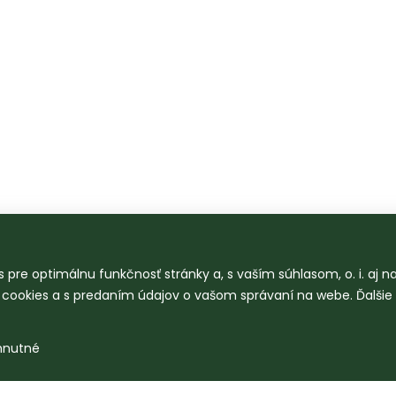
 pre optimálnu funkčnosť stránky a, s vaším súhlasom, o. i. aj 
o cookies a s predaním údajov o vašom správaní na webe. Ďalšie
hnutné