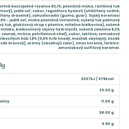
antné bezvaječné rezance 82,1%, pšeničná múka, rastlinný tuk
mový), jedlá soľ, cukor, regulátory kyslosti (uhličitany sodné,
čitany draselné), zahusťovadlo (guma, guar). Sypký koreniaci
,9% - jedlá soľ, múka pšeničná instantná, sušený tuk palmový
ý tuk, glukózový sirup z pšenice, mliečna bielkovina), sušené
mlieko, bielkovinový sójovy hydrolyzát, sušená zelenina 8,2%
. cesnak, mrkva, petržlenová vňať), cukor, laktóza, zemiakový
ríbovitých húb 1,8% (0,5% hríb hnedý, masliak obyčajný, kozák
ozák brezový), arómy (obsahujú zeler), zmes korenia, farbivo:
amoniakový sulfitový karamel.
0g
2007kJ / 479kcal
23.00
g
eliny
11.00
g
58.00
g
4.80
g