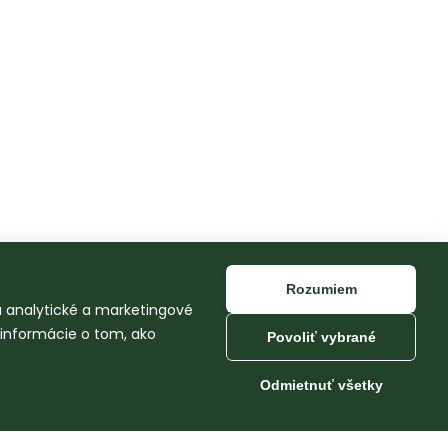
Rozumiem
na analytické a marketingové
 informácie o tom, ako
Povoliť vybrané
Odmietnuť všetky