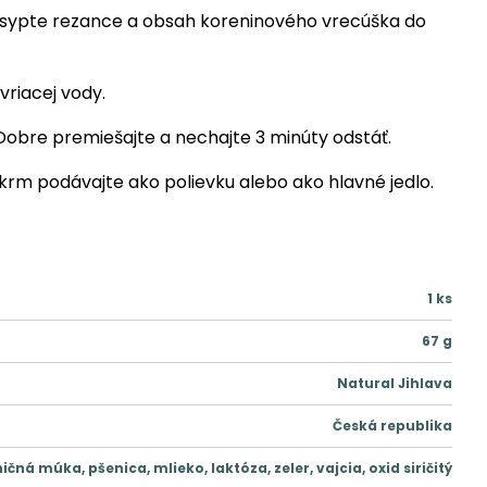
sypte rezance a obsah koreninového vrecúška do
vriacej vody.
obre premiešajte a nechajte 3 minúty odstáť.
rm podávajte ako polievku alebo ako hlavné jedlo.
1
ks
67
g
Natural Jihlava
Česká republika
ičná múka, pšenica, mlieko, laktóza, zeler, vajcia, oxid siričitý