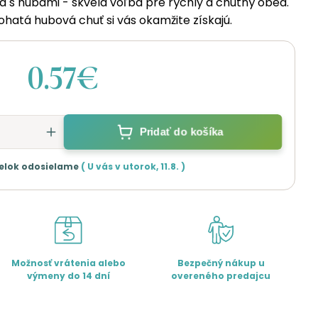
a s hubami - skvelá voľba pre rýchly a chutný obed.
hatá hubová chuť si vás okamžite získajú.
0.57€
Pridať do košíka
elok odosielame
( U vás v
utorok
,
11.8.
)
Možnosť vrátenia alebo
Bezpečný nákup u
výmeny do 14 dní
overeného predajcu