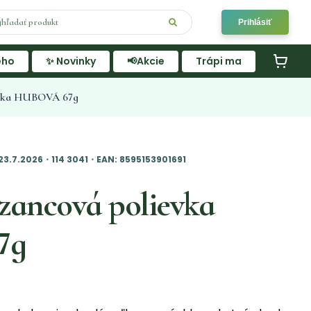
Prihlásiť
ého
✨ Novinky
📢Akcie
Trápi ma
ievka HUBOVÁ 67g
23.7.2026・114 3041・EAN: 8595153901691
ezancová polievka
7g