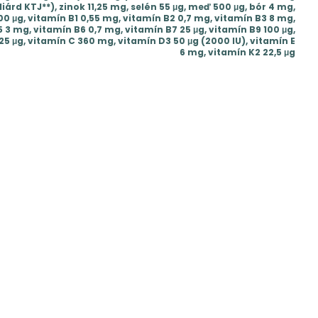
iliárd KTJ**), zinok 11,25 mg, selén 55 μg, meď 500 μg, bór 4 mg,
0 μg, vitamín B1 0,55 mg, vitamín B2 0,7 mg, vitamín B3 8 mg,
 3 mg, vitamín B6 0,7 mg, vitamín B7 25 μg, vitamín B9 100 μg,
,25 μg, vitamín C 360 mg, vitamín D3 50 μg (2000 IU), vitamín E
6 mg, vitamín K2 22,5 μg