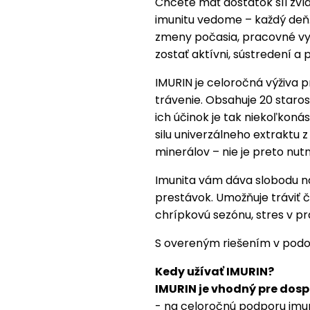
Chcete mať dostatok síl zvl
imunitu vedome – každý deň.
zmeny počasia, pracovné vy
zostať aktívni, sústredení a p
IMURIN je celoročná výživa 
trávenie. Obsahuje 20 staros
ich účinok je tak niekoľkon
silu univerzálneho extraktu 
minerálov – nie je preto nu
Imunita vám dáva slobodu n
prestávok. Umožňuje tráviť 
chrípkovú sezónu, stres v prá
S overeným riešením v podo
Kedy užívať IMURIN?
IMURIN je vhodný pre dospe
- na celoročnú podporu imun