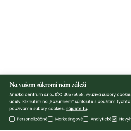
Na vašom súkromí nám záleží
Anežka centrum s.r.o., IČO 36575658, využíva súbory cookies
účely. Kliknutím na „Rozumiem“ súhlasíte s použitím týcht
používame súbory cookies,
nájdete tu
.
Personalizáčné
Marketingové
Analytické
Nevy