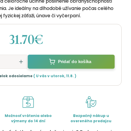
na celoročné účinné posilnenie obranyschopnosti
ia. Je ideálny na dlhodobé užívanie počas celého
 fyzickej záťaži, únave či vyčerpaní.
31.70€
Pridať do košíka
elok odosielame
( U vás v
utorok
,
11.8.
)
Možnosť vrátenia alebo
Bezpečný nákup u
výmeny do 14 dní
overeného predajcu