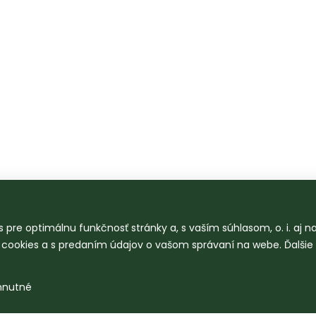
 pre optimálnu funkčnosť stránky a, s vaším súhlasom, o. i. aj 
o cookies a s predaním údajov o vašom správaní na webe. Ďalšie
hnutné