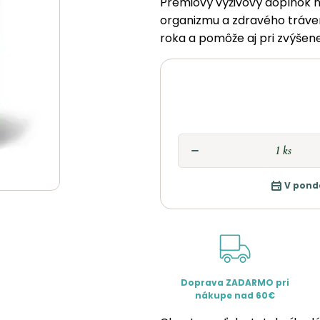
Prémiový výživový doplnok 
organizmu a zdravého tráven
roka a pomôže aj pri zvýšenej
V pond
Doprava ZADARMO pri
nákupe nad 60€