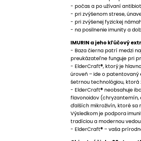
- počas a po užívaní antibiot
- pri zvýšenom strese, únav
- pri zvýšenej fyzickej náma
- na posilnenie imunity a do
IMURIN a jeho kľúčový ext
- Baza čierna patrí medzi na
preukázateľne funguje pri p
- ElderCraft®, ktorý je hlav
úroveň – ide o patentovaný e
šetrnou technológiou, ktor
- ElderCraft® neobsahuje iba
flavonoidov (chryzantemín, 
ďalších mikroživín, ktoré sa 
Výsledkom je podpora imunit
tradíciou a modernou vedou
- ElderCraft® – vaša prírod