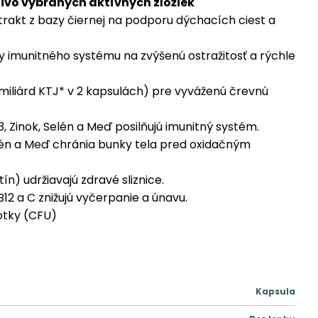
livo vybraných aktívnych zložiek
trakt z bazy čiernej na podporu dýchacích ciest a
y imunitného systému na zvýšenú ostražitosť a rýchle
 miliárd KTJ* v 2 kapsulách) pre vyváženú črevnú
D3, Zinok, Selén a Meď posilňujú imunitný systém.
Selén a Meď chránia bunky tela pred oxidačným
tín) udržiavajú zdravé sliznice.
 B12 a C znižujú vyčerpanie a únavu.
otky (CFU)
Kapsula