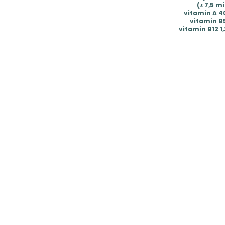
(≥ 7,5 m
vitamín A 40
vitamín B5
vitamín B12 1