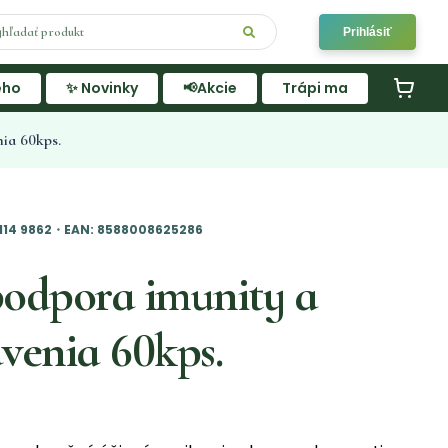
Prihlásiť
ého
✨ Novinky
📢Akcie
Trápi ma
ia 60kps.
・114 9862・EAN: 8588008625286
odpora imunity a
venia 60kps.