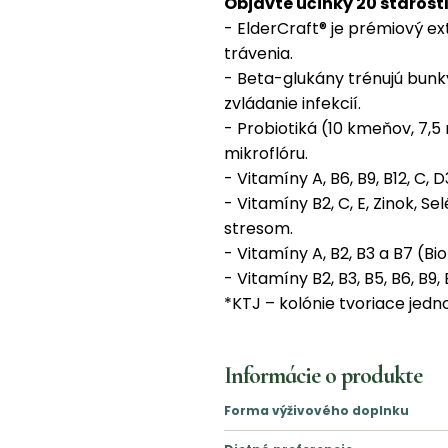
Objavte účinky 20 starost
- ElderCraft® je prémiový ex
trávenia.
- Beta-glukány trénujú bunk
zvládanie infekcií.
- Probiotiká (10 kmeňov, 7,5
mikroflóru.
- Vitamíny A, B6, B9, B12, C, 
- Vitamíny B2, C, E, Zinok, 
stresom.
- Vitamíny A, B2, B3 a B7 (Bio
- Vitamíny B2, B3, B5, B6, B9,
*KTJ – kolónie tvoriace jedn
Informácie o produkte
Forma výživového doplnku