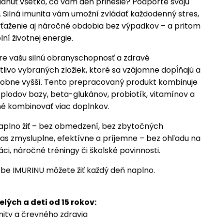
ádnuť všetko, čo vám deň prinesie? Podporte svoju
 Silná imunita vám umožní zvládať každodenný stres,
ťaženie aj náročné obdobia bez výpadkov – a pritom
lní životnej energie.
pre vašu silnú obranyschopnosť a zdravé
tlivo vybraných zložiek, ktoré sa vzájomne dopĺňajú a
ásobne vyšší. Tento prepracovaný produkt kombinuje
z plodov bazy, beta-glukánov, probiotík, vitamínov a
tné kombinovať viac doplnkov.
aplno žiť – bez obmedzení, bez zbytočných
čas zmysluplne, efektívne a príjemne – bez ohľadu na
ci, náročné tréningy či školské povinnosti.
be IMURINU môžete žiť každý deň naplno.
lých a deti od 15 rokov:
ity a črevného zdravia