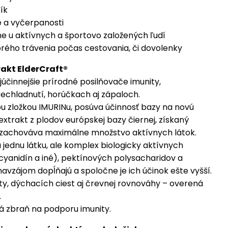
ík
e a vyčerpanosti
he u aktívnych a športovo založených ľudí
brého trávenia počas cestovania, či dovolenky
rakt ElderCraft®
júčinnejšie prírodné posilňovače imunity,
rechladnutí, horúčkach aj zápaloch.
nou zložkou IMURINu, posúva účinnosť bazy na novú
xtrakt z plodov európskej bazy čiernej, získaný
á zachováva maximálne množstvo aktívnych látok.
 jednu látku, ale komplex biologicky aktívnych
cyanidín a iné), pektínových polysacharidov a
navzájom dopĺňajú a spoločne je ich účinok ešte vyšší.
y, dýchacích ciest aj črevnej rovnováhy – overená
.
ná zbraň na podporu imunity.