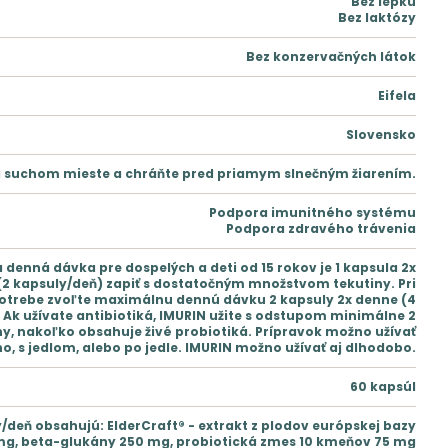
Bez lepku
Bez laktózy
Bez konzervačných látok
Eifela
Slovensko
a suchom mieste a chráňte pred priamym slnečným žiarením.
Podpora imunitného systému
Podpora zdravého trávenia
denná dávka pre dospelých a deti od 15 rokov je 1 kapsula 2x
(2 kapsuly/deň) zapiť s dostatočným množstvom tekutiny. Pri
potrebe zvoľte maximálnu dennú dávku 2 kapsuly 2x denne (4
 Ak užívate antibiotiká, IMURIN užite s odstupom minimálne 2
y, nakoľko obsahuje živé probiotiká. Prípravok možno užívať
o, s jedlom, alebo po jedle. IMURIN možno užívať aj dlhodobo.
60 kapsúl
/deň obsahujú: ElderCraft® - extrakt z plodov európskej bazy
 mg, beta-glukány 250 mg, probiotická zmes 10 kmeňov 75 mg