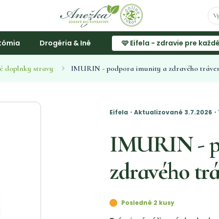
tómia
Drogéria & Iné
🩷 Eifela - zdravie pre každ
é doplnky stravy
IMURIN - podpora imunity a zdravého tráven
Eifela・Aktualizované 3.7.2026
IMURIN - p
zdravého trá
Posledné 2 kusy