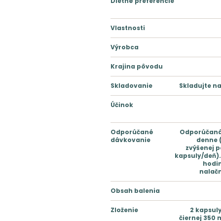
Dietné preferencie
Vlastnosti
Výrobca
Krajina pôvodu
Skladovanie
Skladujte n
Účinok
Odporúčané
Odporúčaná 
dávkovanie
denne 
zvýšenej 
kapsuly/deň).
hodin
nalačn
Obsah balenia
Zloženie
2 kapsuly
čiernej 350