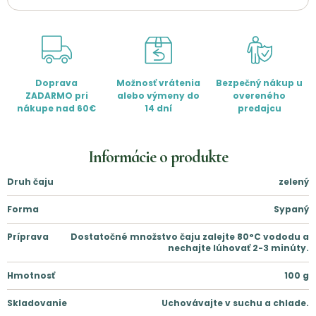
Doprava
Možnosť vrátenia
Bezpečný nákup u
ZADARMO pri
alebo výmeny do
overeného
nákupe nad 60€
14 dní
predajcu
Informácie o produkte
Druh čaju
zelený
Forma
Sypaný
Príprava
Dostatočné množstvo čaju zalejte 80°C vododu a
nechajte lúhovať 2-3 minúty.
Hmotnosť
100
g
Skladovanie
Uchovávajte v suchu a chlade.