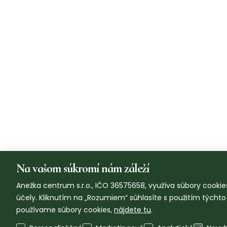
Na vašom súkromí nám záleží
Anežka centrum s.r.o., IČO 36575658, využíva súbory cookies
účely. Kliknutím na „Rozumiem“ súhlasíte s použitím týcht
používame súbory cookies,
nájdete tu
.