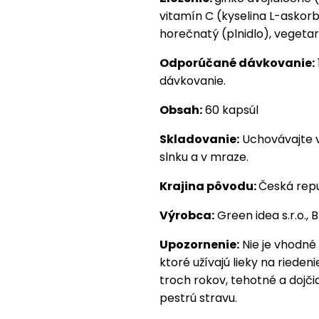
vitamín C (kyselina L-askorb
horečnatý (plnidlo), vegeta
Odporúčané dávkovanie:
dávkovanie.
Obsah:
60 kapsúl
Skladovanie:
Uchovávajte v
slnku a v mraze.
Krajina pôvodu:
Česká repu
Výrobca:
Green idea s.r.o., 
Upozornenie:
Nie je vhodné 
ktoré užívajú lieky na riedeni
troch rokov, tehotné a dojč
pestrú stravu.