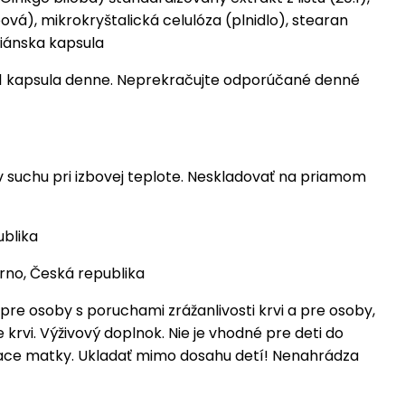
ová), mikrokryštalická celulóza (plnidlo), stearan
riánska kapsula
1 kapsula denne. Neprekračujte odporúčané denné
 suchu pri izbovej teplote. Neskladovať na priamom
blika
Brno, Česká republika
pre osoby s poruchami zrážanlivosti krvi a pre osoby,
e krvi. Výživový doplnok. Nie je vhodné pre deti do
iace matky. Ukladať mimo dosahu detí! Nenahrádza