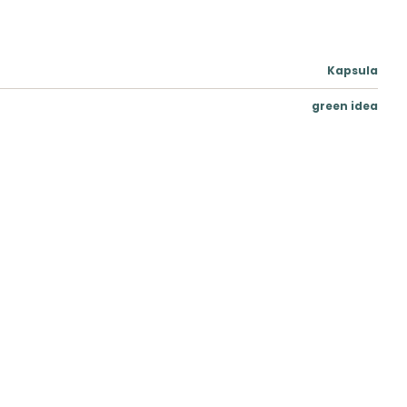
Kapsula
green idea