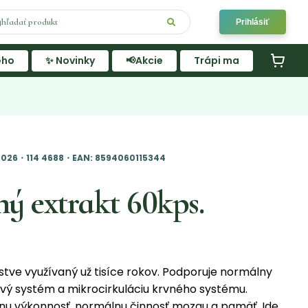
Prihlásiť
ého
✨ Novinky
📢Akcie
Trápi ma
.2026・114 4688・EAN: 8594060115344
ý extrakt 60kps.
ľstve využívaný už tisíce rokov. Podporuje normálny
vý systém a mikrocirkuláciu krvného systému.
vnu výkonnosť, normálnu činnosť mozgu a pamäť. Ide