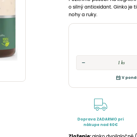
o silný antioxidant. Ginko je
nohy a ruky.
V pond
Doprava ZADARMO pri
nákupe nad 60€
Zloženie:
ginko dvojlaločné (