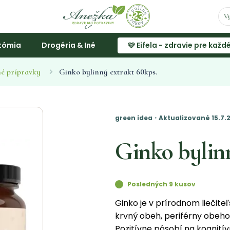
tómia
Drogéria & Iné
🩷 Eifela - zdravie pre každ
é prípravky
Ginko bylinný extrakt 60kps.
green idea・Aktualizované 15.7
Ginko bylinn
Posledných 9 kusov
Ginko je v prírodnom liečite
krvný obeh, periférny obeho
Pozitívne pôsobí na kognití