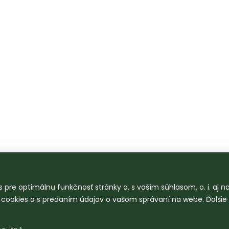
 pre optimálnu funkčnosť stránky a, s vaším súhlasom, o. i. aj 
o cookies a s predaním údajov o vašom správaní na webe. Ďalšie