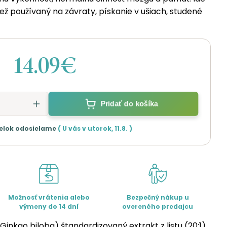
 tiež používaný na závraty, pískanie v ušiach, studené
14.09€
Pridať do košíka
elok odosielame
( U vás v
utorok
,
11.8.
)
Možnosť vrátenia alebo
Bezpečný nákup u
výmeny do 14 dní
overeného predajcu
Ginkgo biloba) štandardizovaný extrakt z listu (20:1),