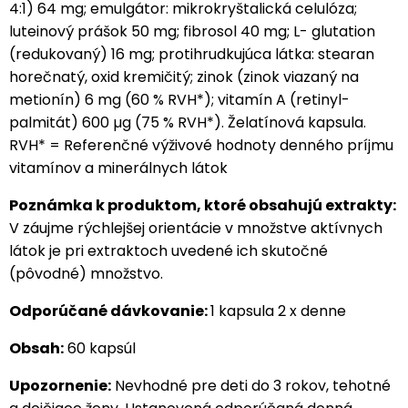
4:1) 64 mg; emulgátor: mikrokryštalická celulóza;
luteinový prášok 50 mg; fibrosol 40 mg; L- glutation
(redukovaný) 16 mg; protihrudkujúca látka: stearan
horečnatý, oxid kremičitý; zinok (zinok viazaný na
metionín) 6 mg (60 % RVH*); vitamín A (retinyl-
palmitát) 600 µg (75 % RVH*). Želatínová kapsula.
RVH* = Referenčné výživové hodnoty denného príjmu
vitamínov a minerálnych látok
Poznámka k produktom, ktoré obsahujú extrakty:
V záujme rýchlejšej orientácie v množstve aktívnych
látok je pri extraktoch uvedené ich skutočné
(pôvodné) množstvo.
Odporúčané dávkovanie:
1 kapsula 2 x denne
Obsah:
60 kapsúl
Upozornenie:
Nevhodné pre deti do 3 rokov, tehotné