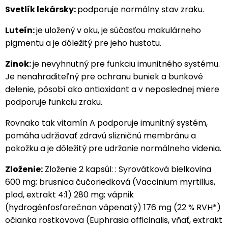
Svetlík lekársky:
podporuje normálny stav zraku.
Luteín:
je uložený v oku, je súčasťou makulárneho
pigmentu a je dôležitý pre jeho hustotu.
Zinok:
je nevyhnutný pre funkciu imunitného systému.
Je nenahraditeľný pre ochranu buniek a bunkové
delenie, pôsobí ako antioxidant a v neposlednej miere
podporuje funkciu zraku.
Rovnako tak vitamín A podporuje imunitný systém,
pomáha udržiavať zdravú slizničnú membránu a
pokožku a je dôležitý pre udržanie normálneho videnia.
Zloženie:
Zloženie 2 kapsúl: : Syrovátková bielkovina
600 mg; brusnica čučoriedková (Vaccinium myrtillus,
plod, extrakt 4:1) 280 mg; vápnik
(hydrogénfosforečnan vápenatý) 176 mg (22 % RVH*)
očianka rostkovova (Euphrasia officinalis, vňať, extrakt