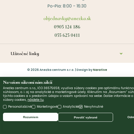
Po~Pia: 8:00 - 16:30
objednavky@anezka.sk
0905 124 186
055 625 0411
Užitočné linky
O nás
©
2026
Anezka centrum s.r.o. | Design by
Narative
Kontakt
Na vašom súkromí nám záleží
Anežka centrum s.r.o., IČO 36575658, využíva súbory cookies pre optimálnu funkčnos
Diagnostika a poradenstvo
súhlasom, o. i. aj na analytické a marketingové účely. Kliknutím na „Rozumiem“ súh
týchto cookies a s predaním údajov o vašom správaní na webe. Ďalšie informácie 
Platba
súbory cookies,
nájdete tu
.
Personalizáčné
Marketingové
Analytické
Nevyhnutné
Vrátenie tovaru
Rozumiem
Odmi
Povoliť vybrané
Obchodné podmienky
Ochrana osobných údajov